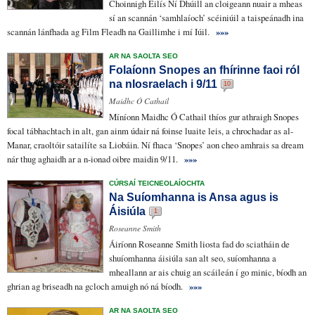
Choinnigh
Eilís Ní Dhúill an
cloigeann
nuair a
mheas
sí
an scannán ‘
samhlaíoch
’
scéiniúil
a
taispeánadh
ina
scannán lánfhada ag Film Fleadh na Gaillimhe i mí Iúil.
»»»
AR NA SAOLTA SEO
Folaíonn Snopes an fhírinne faoi ról
na nIosraelach i 9/11
10
Maidhc Ó Cathail
Míníonn Maidhc Ó Cathail thíos gur athraigh Snopes
focal tábhachtach in alt, gan
ainm údair
ná
foinse
luaite
leis, a
chrochadar
as al-
Manar,
craoltóir
satailíte sa Liobáin. Ní fhaca ‘Snopes’
aon cheo
amhrais
sa
dream
nár thug aghaidh ar a
n-ionad oibre
maidin 9/11.
»»»
CÚRSAÍ TEICNEOLAÍOCHTA
Na Suíomhanna is Ansa agus is
Áisiúla
1
Roseanne Smith
Áiríonn Roseanne Smith liosta fad do sciatháin de
shuíomhanna áisiúla san alt seo, suíomhanna a
mheallann ar ais chuig an scáileán í go minic, bíodh an
ghrian ag briseadh na gcloch amuigh nó ná bíodh.
»»»
AR NA SAOLTA SEO