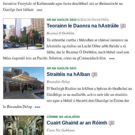
faisnéise
Fairytale of Kathmandu agus faoin
drochbhail
atá ar dhrámaíocht na
Gaeilge faoi láthair.
»»»
AR NA SAOLTA SEO
/
SCÉALTA ÓN ASTRÁIL
Teorainn le Daonra na hAstráile
2
Bearnaí Ó Doibhlin
Tá
athruithe
curtha i bhfeidhm
ar chúrsaí
inimirce
na
hAstráile ag rialtas an Lucht Oibre
arbh fhéidir a rá
fúthu, dar le Bearnaí Ó Doibhlin, nach bhfuil siad
aon
bhlas
éagosúil leis
an Pacific Solution,
córas
na
gCoimeádach
féin.
»»»
AR NA SAOLTA SEO
Straitéis na hAlban
5
Breandán Delap
D’fhoilsigh
Rialtas na hAlban a bplean do
thodhchaí na
Gàidhlige
ar na mallaibh
, ach
is mór idir
an straitéis
seo agus a bhfuil
á bheartú
don Ghaeilge in Éirinn dar
le Breandán Delap
»»»
CÚINNE NA nEALAÍON
Cuairt Ghairid ar an Róimh
2
Ciara Nic Gabhann