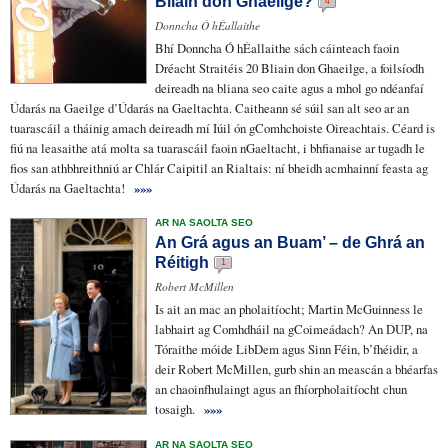
Bliain don Ghaeilge?
4
Donncha Ó hÉallaithe
Bhí Donncha Ó hÉallaithe
sách cáinteach
faoin
Dréacht
Straitéis 20 Bliain don Ghaeilge, a
foilsíodh
deireadh na bliana seo caite agus a
mhol
go ndéanfaí
Údarás na Gaeilge d’Údarás na Gaeltachta. Caitheann sé súil san alt seo ar an
tuarascáil
a tháinig amach deireadh mí Iúil ón
gComhchoiste
Oireachtais. Céard is
fiú na
leasaithe
atá molta sa tuarascáil faoin nGaeltacht,
i bhfianaise
ar tugadh le
fios san
athbhreithniú
ar
Chlár Caipitil
an Rialtais: ní bheidh
acmhainní
feasta
ag
Údarás na Gaeltachta!
»»»
AR NA SAOLTA SEO
An Grá agus an Buam’ – de Ghrá an
Réitigh
1
Robert McMillen
Is ait an mac an pholaitíocht
; Martin McGuinness le
labhairt ag
Comhdháil na gCoimeádach
? An DUP, na
Tóraithe
móide
LibDem agus Sinn Féin, b’fhéidir, a
deir Robert McMillen, gurb shin an
meascán
a
bhéarfas
an
chaoinfhulaingt
agus an fhíorpholaitíocht
chun
tosaigh
.
»»»
AR NA SAOLTA SEO