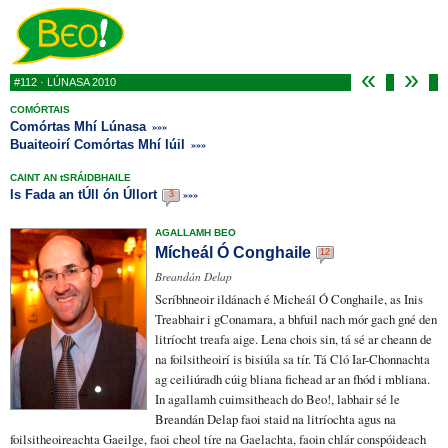
«
»
#
112 · LÚNASA 2010
COMÓRTAIS
Comórtas Mhí Lúnasa
»»»
Buaiteoirí Comórtas Mhí Iúil
»»»
CAINT AN tSRÁIDBHAILE
Is Fada an tÚll ón Úllort
»»»
3
AGALLAMH BEO
Mícheál Ó Conghaile
12
Breandán Delap
Scríbhneoir
ildánach
é Micheál Ó Conghaile, as Inis
Treabhair i gConamara, a bhfuil
nach mór
gach
gné
den
litríocht
treafa
aige. Lena chois sin, tá sé ar cheann de
na
foilsitheoirí
is bisiúla
sa tír. Tá Cló Iar-Chonnachta
ag
ceiliúradh
cúig bliana fichead
ar an fhód
i mbliana.
In agallamh
cuimsitheach
do Beo!, labhair sé le
Breandán Delap faoi staid na litríochta agus na
foilsitheoireachta Gaeilge, faoi
cheol tíre
na Gaelachta, faoin chlár
conspóideach