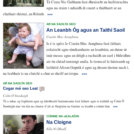
Tá Ciara Nic Gabhann
faoi dhraíocht
na
hailtireachta
agus na staire i ndiaidh di
cuairt a thabhairt
ar an
chathair shíoraí
, an Róimh.
»»»
AR NA SAOLTA SEO
An Leanbh Óg agus an Taithí Saoil
Ciarán Mac Aonghusa
Is é is
spéis
le Ciarán Mac Aonghusa faoi láthair,
eolaíocht
agus
rúndiamhaire
an
leanbáin
, an duine úr
inár measc agus an dóigh a rachaidh an saol
i bhfeidhm
air
ón chéad
tarraingt anála
. Is
tionscal le háireamh
ag
leithéid
Alison Gopnik é agus ag dream daoine nach í,
na leabhair is na cluichí a chur ar sheilf an tsiopa.
»»»
AR NA SAOLTA SEO
Cogar mé seo Leat
2
Colm Ó Snodaigh
Tá a mhac ag foghlaim agus ag
idirdhealú
fuaimneanna faoi láthair agus is tráthúil ag Colm Ó
»»»
Snodaigh mar sin lán na cluaise d’alt ar fhoglaim na fuaime sa leanbh a roinnt linn.
CÚINNE NA nEALAÍON
Na Cloigne
Eilís Ní Dhuill