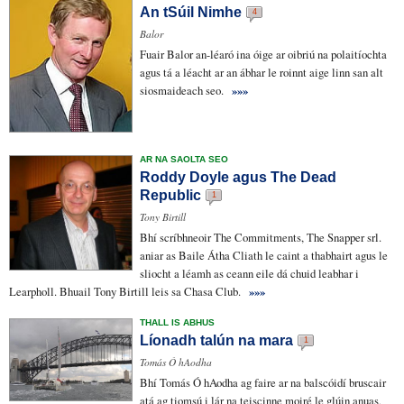
An tSúil Nimhe
4
Balor
Fuair Balor
an-léaró
ina óige ar
oibriú na polaitíochta
agus tá a
léacht
ar an ábhar le
roinnt aige linn
san alt
siosmaideach
seo.
»»»
AR NA SAOLTA SEO
Roddy Doyle agus The Dead
Republic
1
Tony Birtill
Bhí scríbhneoir The Commitments, The Snapper srl.
aniar as Baile Átha Cliath le caint a thabhairt agus le
sliocht a léamh as ceann eile dá chuid leabhar i
Learpholl. Bhuail Tony Birtill leis sa Chasa Club.
»»»
THALL IS ABHUS
Líonadh talún na mara
1
Tomás Ó hAodha
Bhí Tomás Ó hAodha
ag faire ar
na
balscóidí bruscair
atá
ag tiomsú
i lár na
teiscinne moiré
le glúin anuas
,