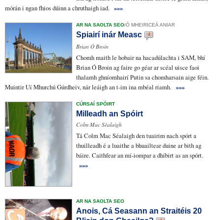
mórán
i ngan fhios
dúinn a
chruthaigh
iad.
»»»
AR NA SAOLTA SEO
/
Ó MHEIRICEÁ ANIAR
Spiairí inár Measc
4
Brian Ó Broin
Chomh maith le
hobair na hacadúlachta
i
SAM
, bhí
Brian Ó Broin
ag faire
go géar
ar scéal
uisce faoi
thalamh
ghníomhairí
Putin
sa chomharsain aige
féin.
Muintir Uí Mhurchú Gúrdheiv,
nár leáigh an t-im ina mbéal riamh
.
»»»
CÚRSAÍ SPÓIRT
Milleadh an Spóirt
Colm Mac Séalaigh
Tá Colm Mac Séalaigh den
tuairim
nach spórt
a
thuilleadh
é
a luaithe
a bhuailtear duine ar bith
ag
báire
. Caithfear an
mí-iompar
a
dhíbirt
as an spórt.
»»»
AR NA SAOLTA SEO
Anois, Cá Seasann an Straitéis 20