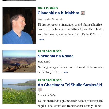
THALL IS ABHUS
Claochlú na hUrlabhra
2
Seán Tadhg Ó Gairbhí
Tá
díospóireacht
chinniúnach
ar siúl faoin nGaeilge
faoi láthair ach tá ceist amháin atá níos tábhachtaí ná
aon cheann eile, a scríobhann Seán Tadhg Ó Gairbhí.
»»»
AR NA SAOLTA SEO
Sneachta na Nollag
Tony Birtill
Ní thuigeann gach éinne
contúirt
na sléibhteoireachta,
dar le Tony Birtill.
»»»
AR NA SAOLTA SEO
An Ghaeltacht Trí Shúile Strainséirí
1
Breandán Delap
Tá
idir cháineadh
agus mholadh déanta ar Éirinn san
eagrán
is deireanaí den
treoirleabhar
Lonely Planet.