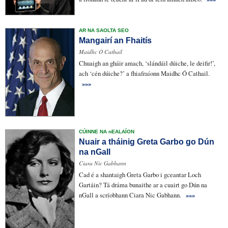
AR NA SAOLTA SEO
Mangairí an Fhaitís
Maidhc Ó Cathail
Chuaigh an
gháir
amach, ‘
slándáil dúiche
,
le deifir
!’,
ach ‘cén dúiche?’ a fhiafraíonn Maidhc Ó Cathail.
»»»
CÚINNE NA nEALAÍON
Nuair a tháinig Greta Garbo go Dún
na nGall
Ciara Nic Gabhann
Cad é a
shantaigh
Greta Garbo i gceantar Loch
Gartáin? Tá dráma bunaithe ar a cuairt go Dún na
nGall a scríobhann Ciara Nic Gabhann.
»»»