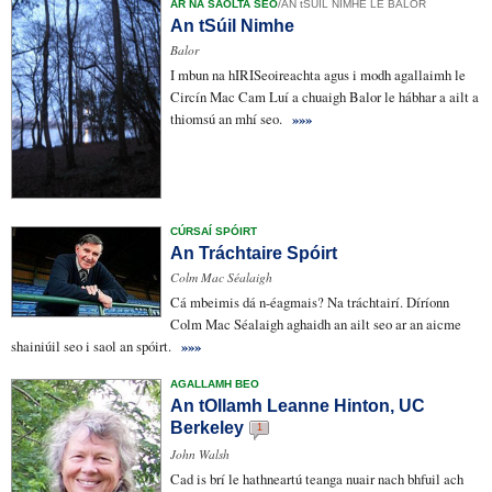
AR NA SAOLTA SEO
/
AN tSÚIL NIMHE LE BALOR
An tSúil Nimhe
Balor
I mbun na hIRISeoireachta agus i
modh
agallaimh le
Circín Mac Cam Luí a chuaigh Balor le hábhar a ailt a
thiomsú
an mhí seo.
»»»
CÚRSAÍ SPÓIRT
An Tráchtaire Spóirt
Colm Mac Séalaigh
Cá mbeimis
dá n-éagmais
? Na tráchtairí. Díríonn
Colm Mac Séalaigh aghaidh an ailt seo ar an
aicme
shainiúil
seo i saol an spóirt.
»»»
AGALLAMH BEO
An tOllamh Leanne Hinton, UC
Berkeley
1
John Walsh
Cad is brí le
hathneartú
teanga nuair nach bhfuil ach