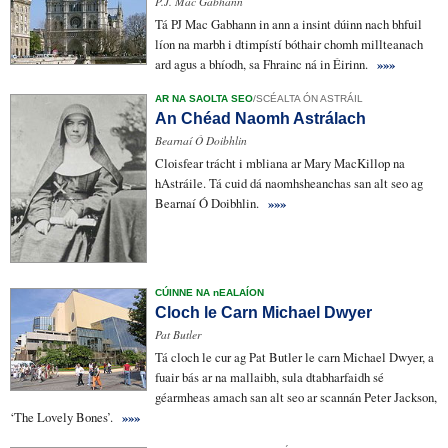
P.J. Mac Gabhann
Tá PJ Mac Gabhann in ann a insint dúinn nach bhfuil
líon na marbh
i d
timpístí
bóthair chomh
millteanach
ard agus a bhíodh, sa Fhrainc ná in Éirinn.
»»»
AR NA SAOLTA SEO
/
SCÉALTA ÓN ASTRÁIL
An Chéad Naomh Astrálach
Bearnaí Ó Doibhlin
Cloisfear
trácht
i mbliana ar Mary MacKillop na
hAstráile. Tá cuid dá
naomhsheanchas
san alt seo ag
Bearnaí Ó Doibhlin.
»»»
CÚINNE NA nEALAÍON
Cloch le Carn Michael Dwyer
Pat Butler
Tá
cloch le
cur ag Pat Butler
le carn
Michael Dwyer, a
fuair bás ar na mallaibh, sula dtabharfaidh sé
géarmheas
amach san alt seo ar scannán Peter Jackson,
‘The Lovely Bones’.
»»»