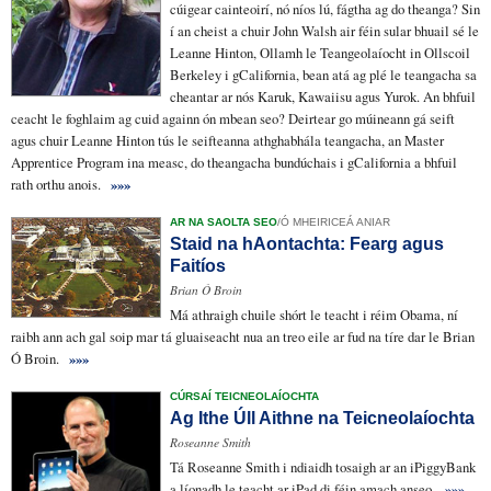
cúigear cainteoirí, nó níos lú, fágtha ag do theanga? Sin
í an cheist a chuir John Walsh air féin sular bhuail sé le
Leanne Hinton, Ollamh le
Teangeolaíocht
in Ollscoil
Berkeley i gCalifornia, bean atá ag plé le teangacha sa
cheantar ar nós Karuk, Kawaiisu agus Yurok. An bhfuil
ceacht le foghlaim ag cuid againn ón mbean seo? Deirtear go
múineann gá seift
agus chuir Leanne Hinton tús le seifteanna
athghabhála
teangacha, an Master
Apprentice Program ina measc, do theangacha
bundúchais
i gCalifornia a bhfuil
rath
orthu anois.
»»»
AR NA SAOLTA SEO
/
Ó MHEIRICEÁ ANIAR
Staid na hAontachta: Fearg agus
Faitíos
Brian Ó Broin
Má athraigh chuile shórt le teacht i réim Obama, ní
raibh ann ach
gal soip
mar tá gluaiseacht nua an treo eile ar fud na tíre dar le Brian
Ó Broin.
»»»
CÚRSAÍ TEICNEOLAÍOCHTA
Ag Ithe Úll Aithne na Teicneolaíochta
Roseanne Smith
Tá Roseanne Smith i ndiaidh tosaigh ar an iPiggyBank
a
líonadh
le teacht ar iPad di féin amach anseo.
»»»