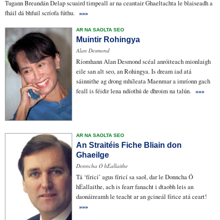
Tugann Breandán Delap
scuaird
timpeall ar na ceantair Ghaeltachta le
blaiseadh
a
fháil dá bhfuil scríofa fúthu.
»»»
AR NA SAOLTA SEO
Muintir Rohingya
Alan Desmond
Ríomhann
Alan Desmond scéal
anró
iteach
mionlaigh
eile san alt seo, an Rohingya. Is dream iad atá
sáinnithe
ag drong mhíleata
Maenmar
a imríonn gach
feall is féidir lena
ndíothú
de dhroim na talún
.
»»»
AR NA SAOLTA SEO
An Straitéis Fiche Bliain don
Ghaeilge
Donncha Ó hÉallaithe
Tá ‘
fíricí
’ agus fíricí sa saol, dar le Donncha Ó
hÉallaithe, ach is fearr
fanacht i dtaobh leis
an
daonáireamh
le teacht ar an gcineál fírice atá ceart!
»»»