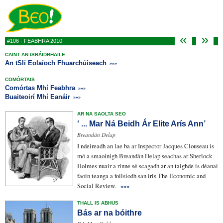
«
»
#
106 · FEABHRA 2010
CAINT AN tSRÁIDBHAILE
An tSlí Eolaíoch Fhuarchúiseach
»»»
COMÓRTAIS
Comórtas Mhí Feabhra
»»»
Buaiteoirí Mhí Eanáir
»»»
AR NA SAOLTA SEO
‘ ... Mar Ná Beidh Ár Elite Arís Ann’
Breandán Delap
I ndeireadh an lae ba ar Inspector Jacques Clouseau is
mó a smaoinigh Breandán Delap seachas ar Sherlock
Holmes nuair a rinne sé
scagadh
ar an
taighde is déanaí
faoin teanga a foilsíodh san iris The Economic and
Social Review.
»»»
THALL IS ABHUS
Bás ar na bóithre