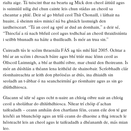
rialta aige. Tá
tuiscint thar na bearta ag Mick don cheol áitiúil
agus
is suimiúil uilig dul chun cainte leis chun stádas an cheoil sa
cheantar a phlé. Deir sé go bhfuil ceol Thír Chonaill, i láthair na
huaire, á sheinm níos minicí
ná ba ghnách
lasmuigh den
iardheisceart. “Tá an ceol
ag spré
ar dud an domhain,” a deir sé,
“Thiocfaí a rá nach bhfuil ceol agus
todhchaí
an cheoil thraidisiúnta
i seilbh bhunadh na háite
a thuilleadh
. Is mór an
trua
sin.”
Cuireadh tús le scéim thraenála FÁS ag tús mhí Iúil 2005. Ochtar a
bhí ar an scéim i dtosach báire agus bhí triúr mac léinn ceoil as
Ollscoil Luimnigh, a bhí ar
thaithí oibre
, mar chuid den fhoireann. Is
mór an
dúshlán
a théann lena leithéid de
shainobair
. Scríobhadh
clár
ríomhaireachta ar leith
don phróiséas ar dtús, ina dhiaidh sin
seoladh an t-ábhar ó na
seancheirníní
go ríomhaire agus as sin go
dlúthdhiosca
.
Glacann sé idir sé agus ocht n-uaire an chloig oibre uair an chloig
ceoil a sholáthar do dhlúthdhiosca.
Nítear trí chóip d’achan
taifeadadh
– ceann amháin don chartlann féin, ceann eile don té gur
leis/léi
an bhunchóip
agus an tríú ceann do dhaoine a thig isteach le
héisteacht leis an cheol agus le taifeadadh a dhéanamh de, más mian
leo.