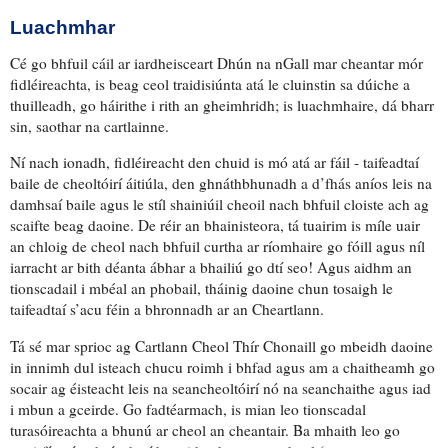
Luachmhar
Cé go bhfuil
cáil
ar iardheisceart Dhún na nGall mar
cheantar mór
fidléireachta
, is beag
ceo
l traidisiúnta atá
le cluinstin
sa dúiche a
thuilleadh, go háirithe i rith an gheimhridh; is luachmhaire, dá bharr
sin,
saothar
na cartlainne.
Ní nach ionadh, fidléireacht den chuid is mó atá ar fáil -
taifeadtaí
baile
de cheoltóirí áitiúla, den ghnáthbhunadh a d’fhás aníos leis na
damhsaí baile agus le stíl
shainiúil
cheoil nach bhfuil cloiste ach ag
scaifte beag daoine. De réir an bhainisteora, tá
tuairim is
míle uair
an chloig de cheol nach bhfuil curtha ar ríomhaire go fóill agus
níl
iarracht ar bith déanta
ábhar a bhailiú go dtí seo! Agus aidhm an
tionscadail i mbéal an phobail,
tháinig daoine chun tosaigh
le
taifeadtaí s’acu féin
a bhronnadh
ar an Cheartlann.
Tá sé mar
sprioc
ag Cartlann Cheol Thír Chonaill go mbeidh daoine
in innimh
dul isteach chucu roimh i bhfad agus am a chaitheamh
go
socair
ag éisteacht leis na seancheoltóirí nó na seanchaithe agus iad
i mbun a gceirde. Go fadtéarmach, is mian leo tionscadal
turasóireachta a bhunú ar cheol an cheantair. Ba mhaith leo go