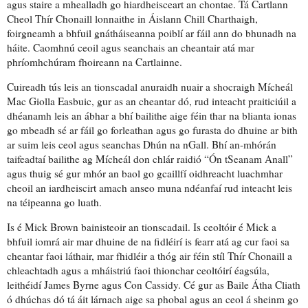
agus staire
a mhealladh
go hiardheisceart an chontae. Tá
Cartlann
Cheol Thír Chonaill
lonnaithe
in Áislann Chill Charthaigh,
foirgneamh
a bhfuil
gnátháiseanna poiblí
ar fáil ann do bhunadh na
háite.
Caomhnú
ceoil agus seanchais an cheantair atá mar
phríomhchúram
fhoireann na Cartlainne.
Cuireadh tús leis an
tionscadal
anuraidh nuair a shocraigh Mícheál
Mac Giolla Easbuic, gur as an cheantar dó,
rud inteacht praiticiúil
a
dhéanamh leis an ábhar a bhí
bailithe
aige féin thar na blianta ionas
go mbeadh sé ar fáil
go forleathan
agus go furasta do dhuine ar bith
ar suim leis ceol agus seanchas Dhún na nGall. Bhí
an-mhórán
taifeadtaí
bailithe ag Mícheál don chlár raidió “Ón tSeanam Anall”
agus thuig sé gur mhór an
baol
go gcaillfí
oidhreacht luachmhar
cheoil
an iardheiscirt amach anseo
muna ndéanfaí rud inteacht
leis
na téipeanna go luath.
Is é Mick Brown
bainisteoir
an tionscadail. Is ceoltóir é Mick a
bhfuil
iomrá
air mar dhuine de na fidléirí is fearr atá
ag cur faoi
sa
cheantar faoi láthair, mar fhidléir a thóg air féin stíl Thír Chonaill a
chleachtadh agus a mháistriú
faoi thionchar
ceoltóirí éagsúla,
leithéidí
James Byrne agus Con Cassidy. Cé gur as Baile Átha Cliath
ó dhúchas dó tá áit
lárnach
aige sa phobal agus an ceol á sheinm go