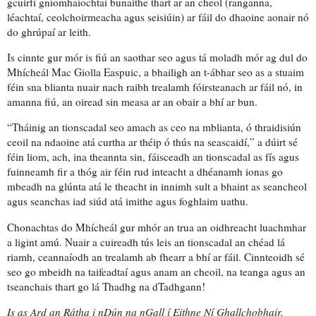
gcuirfí
gníomhaíochtaí
bunaithe thart ar an cheol (ranganna,
léachtaí, ceolchoirmeacha agus seisiúin) ar fáil do
dhaoine aonair
nó
do ghrúpaí ar leith.
Is cinnte gur mór is fiú an saothar seo agus tá
moladh mór
ag dul do
Mhícheál Mac Giolla Easpuic, a bhailigh an t-ábhar seo
as a stuaim
féin
sna blianta nuair nach raibh
trealamh fóirsteanach
ar fáil nó, in
amanna fiú, an oiread sin
measa
ar an obair a bhí ar bun.
“Tháinig an tionscadal seo amach as ceo na mblianta, ó thraidisiún
ceoil na ndaoine atá curtha ar théip ó thús
na seascaidí
,” a dúirt sé
féin liom, ach, ina theannta sin, fáisceadh an tionscadal as
fís
agus
fuinneamh
fir a thóg air féin rud inteacht a dhé
anam
h ionas go
mbeadh na
glúnta
atá le theacht in innimh
sult
a bhaint as seancheol
agus seanchas iad siúd atá imithe agus foghlaim uathu.
Chonachtas do Mhícheál
gur mhór an trua an oidhreacht luachmhar
a ligint amú. Nuair a cuireadh tús leis an tionscadal an chéad lá
riamh, ceannaíodh
an trealamh ab fhearr a bhí ar fáil
.
Cinnteoidh sé
seo
go mbeidh na taifeadtaí agus anam an cheoil, na teanga agus an
tseanchais thart go lá Thadhg na dTadhgann!
Is as Ard an Rátha i nDún na nGall í Eithne Ní Ghallchobhair.