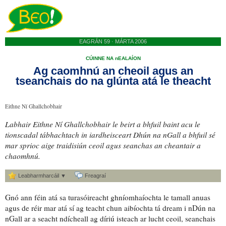
EAGRÁN 59 · MÁRTA 2006
CÚINNE NA nEALAÍON
Ag caomhnú an cheoil agus an
tseanchais do na glúnta atá le theacht
Eithne Ní Ghallchobhair
Labhair Eithne Ní Ghallchobhair le beirt a bhfuil
baint
acu le
tionscadal
tábhachtach in
iardheisceart
Dhún na nGall a bhfuil sé
mar
sprioc
aige traidisiún ceoil agus
seanchas
an cheantair
a
chaomhnú
.
Leabharmharcáil ▼
Freagraí
Gnó ann féin atá sa
turasóireacht ghníomhaíochta
le tamall anuas
agus de réir mar atá sí
ag teacht chun aibíochta
tá dream i nDún na
nGall
ar a seacht ndícheall
ag díriú isteach ar lucht ceoil,
seanchais