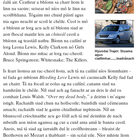
éalú
air. Ceathrar a bhíonn sa charr liom le
linn na saoire; seisear nó níos mó le linn na
scoilbhliana. Tógaim mo chuid páistí agus
nia
agus
neacht
ar scoil le chéile. Ceol is mó
a bhíonn ar lorg acu ach ní bhíonn siad
ar
aon fhocal
maidir leis an
chineál
ceoil a
bhíonn ag teastáil uathu. Bíonn na cailíní ar
lorg Leona Lewis, Kelly Clarkson nó Girls
Hyundai Trajet: Stuama
Aloud. Bíonn mo mhac ar lorg rac-cheoil:
agus
Bruce Springsteen; Whitesnake; The Killers.
cialllmhar.......leadránach?
Is fearr liomsa an
rac-cheol
fosta, ach
tá na cailíní níos líonmhaire
-
ní fada go mbíonn
Bleeding Love
Lewis nó caoineadh Kelly fud fad
an chairr. Tá na focail ar eolas ag na cailíní; canann siad na
hamhráin le chéile. Níl siad ach ag fanacht ar an
deis
le dul os
comhair Louis Walsh. “
Over my dead body
,” a deirim i m’aigne
istigh. Rachaidh siad
chun na hollscoile
; bainfidh siad
céimeanna
amach; rachaidh siad le
gairm chiallmhar
inphinsin
. Níl an
bhunscoil críochnaithe acu go fóill ach
tá mé deimhin de
nach
mbeidh aon iníon agamsa ag cur a cuid ama amú le banna ceoil.
Anois, má tá siad ag iarraidh dul le
ceolfhoireann
– bleaist de
Beethoven nó Mozart a thabhairt – sin scéal eile. Níor mhiste liom