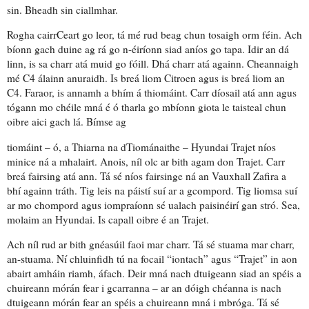
sin. Bheadh sin ciallmhar.
Rogha cairrCeart go leor, tá mé
rud beag chun tosaigh orm féin
. Ach
bíonn gach duine ag rá go n-éiríonn siad aníos go tapa. Idir an dá
linn, is sa charr atá muid go fóill. Dhá charr atá againn. Cheannaigh
mé C4 álainn
anuraidh.
Is breá liom Citroen agus is breá liom an
C4. Faraor, is
annamh
a bhím á thiomáint.
Carr díosail
atá ann agus
tógann mo chéile mná é ó tharla go mbíonn giota le taisteal chun
oibre aici gach lá. Bímse ag
tiomáint – ó,
a Thiarna na dTiománaithe
– Hyundai Trajet
níos
minice
ná a mhalairt. Anois, níl olc ar bith agam don Trajet. Carr
breá
fairsing
atá ann. Tá sé níos fairsinge ná an Vauxhall Zafira a
bhí againn tráth. Tig leis na páistí suí ar a gcompord. Tig liomsa
suí
ar mo chompord
agus
iompraíonn sé ualach paisinéirí
gan stró. Sea,
molaim an Hyundai. Is
capall oibre
é an Trajet.
Ach níl rud ar bith
gnéasúil
faoi mar charr. Tá sé
stuama
mar charr,
an-stuama.
Ní chluinfidh tú
na focail “iontach” agus “Trajet” in aon
abairt amháin riamh, áfach. Deir mná nach dtuigeann siad an
spéis
a
chuireann mórán fear i gcarranna –
ar an dóigh chéanna
is nach
dtuigeann mórán fear an spéis a chuireann mná i mbróga. Tá sé