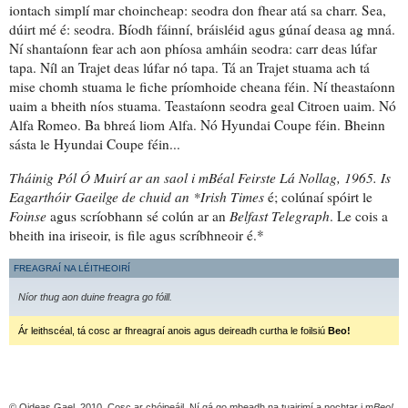
iontach simplí mar choincheap:
seodra don fhear
atá sa charr. Sea,
dúirt mé é: seodra. Bíodh fáinní,
bráisléid
agus gúnaí deasa ag mná.
Ní shantaíonn fear
ach aon phíosa amháin seodra: carr deas
lúfar
tapa. Níl an Trajet deas lúfar nó tapa. Tá an Trajet stuama ach tá
mise
chomh stuama le fiche príomhoide
cheana féin. Ní theastaíonn
uaim a bheith níos stuama. Teastaíonn seodra geal Citroen uaim. Nó
Alfa Romeo. Ba bhreá liom Alfa. Nó Hyundai Coupe féin. Bheinn
sásta le Hyundai Coupe féin...
Tháinig Pól Ó Muirí ar an saol i mBéal Feirste Lá Nollag, 1965. Is
Eagarthóir Gaeilge de chuid an *Irish Times
é; colúnaí spóirt le
Foinse
agus scríobhann sé colún ar an
Belfast Telegraph
. Le cois a
bheith ina iriseoir, is file agus scríbhneoir é.*
FREAGRAÍ NA LÉITHEOIRÍ
© Oideas Gael, 2010. Cosc ar chóipeáil. Ní gá go mbeadh na tuairimí a nochtar i m
Beo!