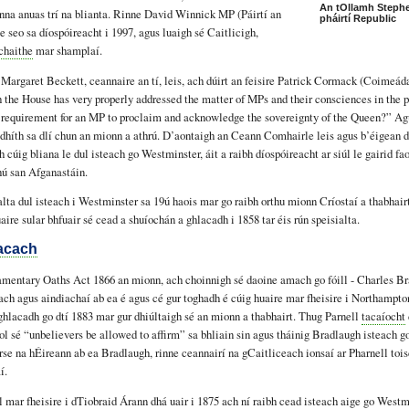
An tOllamh Stephe
na anuas trí na blianta. Rinne David Winnick MP (Páirtí an
pháirtí Republic
e seo sa díospóireacht i 1997, agus luaigh sé Caitlicigh,
chaithe
mar shamplaí.
 Margaret Beckett, ceannaire an tí, leis, ach dúirt an feisire Patrick Cormack (Coimeá
h the House has very properly addressed the matter of MPs and their consciences in the pa
e requirement for an MP to proclaim and acknowledge the sovereignty of the Queen?” Agu
híth sa dlí chun an mionn a athrú. D’aontaigh an Ceann Comhairle leis agus b’éigean d’
cúig bliana le dul isteach go Westminster, áit a raibh díospóireacht ar siúl le gairid fao
hú san Afganastáin.
lta dul isteach i Westminster sa 19ú haois mar go raibh orthu mionn Críostaí a thabhair
ire sular bhfuair sé cead a shuíochán a ghlacadh i 1858 tar éis rún speisialta.
acach
amentary Oaths Act 1866 an mionn, ach choinnigh sé daoine amach go fóill - Charles Br
ch agus aindiachaí ab ea é agus cé gur toghadh é cúig huaire mar fheisire i Northampton
ghlacadh go dtí 1883 mar gur dhiúltaigh sé an mionn a thabhairt. Thug Parnell
tacaíocht
l sé “unbelievers be allowed to affirm” sa bhliain sin agus tháinig Bradlaugh isteach 
rse na hÉireann ab ea Bradlaugh, rinne ceannairí na gCaitliceach ionsaí ar Pharnell tois
í.
mar fheisire i dTiobraid Árann dhá uair i 1875 ach ní raibh cead isteach aige go Westm