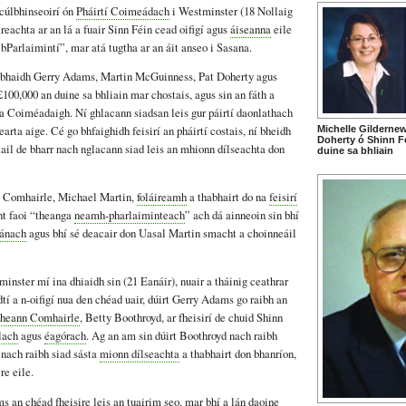
cúlbhinseoirí ón
Pháirtí Coimeádach
i Westminster (18 Nollaig
ireachta ar an lá a fuair Sinn Féin cead oifigí agus
áiseanna
eile
 bParlaimintí”, mar atá tugtha ar an áit anseo i Sasana.
obhaidh Gerry Adams, Martin McGuinness, Pat Doherty agus
00,000 an duine sa bhliain mar chostais, agus sin an fáth a
a Coiméadaigh. Ní ghlacann siadsan leis gur páirtí daonlathach
earta aige. Cé go bhfaighidh feisirí an pháirtí costais, ní bheidh
Michelle Gilderne
Doherty ó Shinn Fé
stail de bharr nach nglacann siad leis an mhionn dílseachta don
duine sa bhliain
 Comhairle, Michael Martin,
foláireamh
a thabhairt do na
feisirí
ht faoi “theanga
neamh-pharlaiminteach
” ach dá ainneoin sin bhí
lánach
agus bhí sé deacair don Uasal Martin smacht a choinneáil
inster mí ina dhiaidh sin (21 Eanáir), nuair a tháinig ceathrar
dtí a n-oifigí nua den chéad uair, dúirt Gerry Adams go raibh an
heann Comhairle
, Betty Boothroyd, ar fheisirí de chuid Shinn
lach
agus
éagórach
. Ag an am sin dúirt Boothroyd nach raibh
nach raibh siad sásta
mionn dílseachta
a thabhairt don bhanríon,
re eile.
 an chéad fheisire leis an tuairim seo, mar bhí a lán daoine