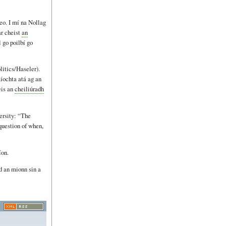
seo. I mí na Nollag
r cheist
an
 go poilbí go
itics/Haseler).
aíochta atá ag an
eis an
cheiliúradh
ersity: “The
 question of when,
íon.
ad an mionn sin a