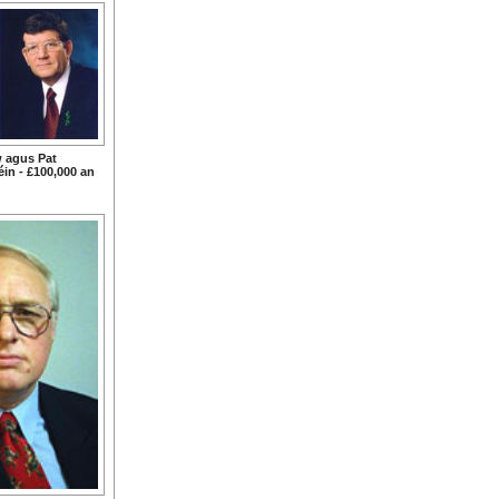
w agus Pat
in - £100,000 an