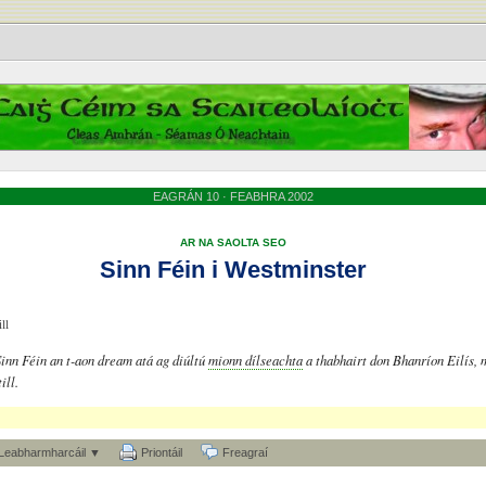
EAGRÁN 10 · FEABHRA 2002
AR NA SAOLTA SEO
Sinn Féin i Westminster
ll
Sinn Féin an t-aon dream atá ag diúltú
mionn dílseachta
a thabhairt don Bhanríon Eilís,
ill.
Leabharmharcáil ▼
Priontáil
Freagraí