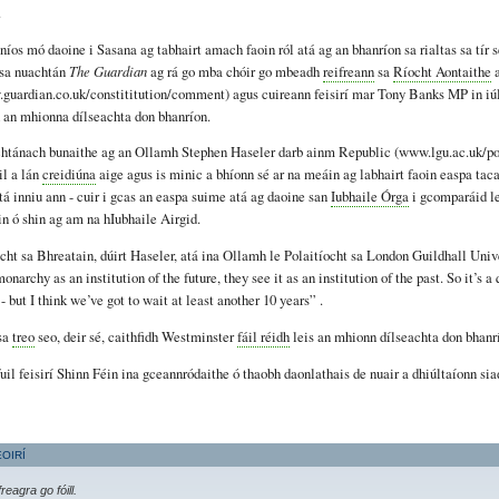
.
níos mó daoine i Sasana ag tabhairt amach faoin ról atá ag an bhanríon sa rialtas sa tír 
 sa nuachtán
The Guardian
ag rá go mba chóir go mbeadh
reifreann
sa
Ríocht Aontaithe
a
uardian.co.uk/constititution/comment) agus cuireann feisirí mar Tony Banks MP in iúl
h an mhionna dílseachta don bhanríon.
achtánach bunaithe ag an Ollamh Stephen Haseler darb ainm Republic (www.lgu.ac.uk/pol
il a lán
creidiúna
aige agus is minic a bhíonn sé ar na meáin ag labhairt faoin easpa tac
á inniu ann - cuir i gcas an easpa suime atá ag daoine san
Iubhaile Órga
i gcomparáid l
in ó shin ag am na hIubhaile Airgid.
cht sa Bhreatain, dúirt Haseler, atá ina Ollamh le Polaitíocht sa London Guildhall Univ
monarchy as an institution of the future, they see it as an institution of the past. So it’s a
- but I think we’ve got to wait at least another 10 years” .
sa
treo
seo, deir sé, caithfidh Westminster
fáil réidh
leis an mhionn dílseachta don bhanr
hfuil feisirí Shinn Féin ina gceannródaithe ó thaobh daonlathais de nuair a dhiúltaíonn si
EOIRÍ