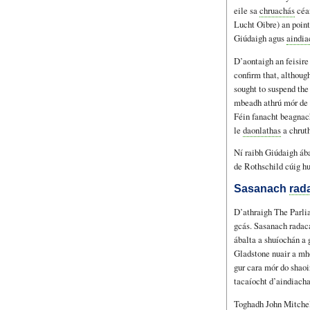
eile sa
chruachás
céan
Lucht Oibre) an point
Giúdaigh agus
aindia
D’aontaigh an feisire
confirm that, althoug
sought to suspend th
mbeadh athrú mór de d
Féin fanacht beagnach 
le
daonlathas
a chrut
Ní raibh Giúdaigh ába
de Rothschild cúig hua
Sasanach
rad
D’athraigh The Parli
gcás. Sasanach radaca
ábalta a shuíochán a 
Gladstone nuair a mho
gur cara mór do shaoi
tacaíocht d’aindiacha
Toghadh John Mitchel 