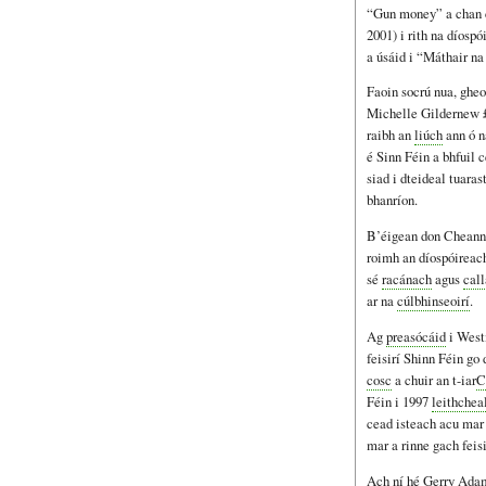
“Gun money” a chan 
2001) i rith na díospó
a úsáid i “Máthair na
Faoin socrú nua, ghe
Michelle Gildernew £1
raibh an
liúch
ann ó n
é Sinn Féin a bhfuil c
siad i dteideal tuara
bhanríon.
B’éigean don Cheann
roimh an díospóireac
sé
racánach
agus
cal
ar na
cúlbhinseoirí
.
Ag
preasócáid
i Westm
feisirí Shinn Féin go 
cosc
a chuir an t-iar
C
Féin i 1997
leithchea
cead isteach acu mar 
mar a rinne gach feisi
Ach ní hé Gerry Adams