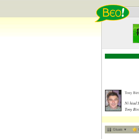
Tony Birti
Ní hiad 
Tony Birt
Gluais ▼