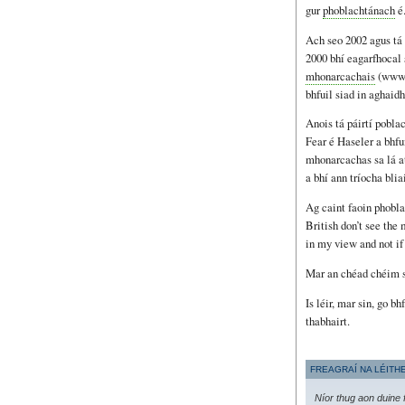
gur
phoblachtánach
é
Ach seo 2002 agus tá 
2000 bhí eagarfhocal
mhonarcachais
(www.g
bhfuil siad in aghaid
Anois tá páirtí pobl
Fear é Haseler a bhfu
mhonarcachas sa lá at
a bhí ann tríocha blia
Ag caint faoin phobla
British don’t see the 
in my view and not if 
Mar an chéad chéim 
Is léir, mar sin, go b
thabhairt.
FREAGRAÍ NA LÉITH