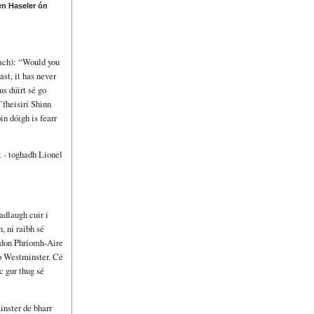
n Haseler ón
dach): “Would you
st, it has never
s dúirt sé go
fheisirí Shinn
in dóigh is fearr
t - toghadh Lionel
adlaugh cuir i
, ní raibh sé
don Phríomh-Aire
go Westminster. Cé
c gur thug sé
inster de bharr