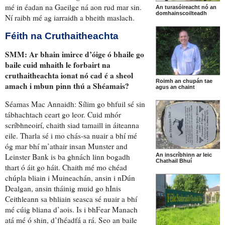
mé
in éadan
na Gaeilge ná aon rud mar sin.
An turasóireacht nó an
domhainscoilteadh
Ní raibh mé
ag iarraidh a bheith maslach
.
Féith na Cruthaitheachta
SMM:
Ar bhain imirce d’óige
ó bhaile go
baile
cuid mhaith
le forbairt na
cruthaitheachta ionat
nó cad é a sheol
Roimh an chupán tae
amach i mbun pinn thú a Shéamais?
agus an chaint
Séamas Mac Annaidh:
Sílim
go bhfuil sé sin
tábhachtach
ceart go leor
. Cuid mhór
scríbhneoirí,
chaith siad tamaill in áiteanna
eile
. Tharla sé i mo chás-sa nuair a bhí mé
óg mar bhí m’athair insan Munster and
Leinster Bank is
ba ghnách linn bogadh
An inscríbhinn ar leic
Chathail Bhuí
thart
ó áit go háit. Chaith mé mo chéad
chúpla bliain i Muineachán, ansin i nDún
Dealgan, ansin tháinig muid go hInis
Ceithleann sa bhliain seasca sé nuair a bhí
mé cúig bliana d’aois. Is i bhFear Manach
atá mé ó shin, d’fhéadfá a rá. Seo an baile