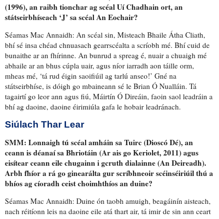
(1996), an raibh
tionchar ag scéal Uí Chadhain ort
, an
státseirbhíseach ‘J’ sa scéal An Eochair?
Séamas Mac Annaidh: An scéal sin, Misteach Bhaile Átha Cliath,
bhí sé insa
chéad chnuasach gearrscéalta
a scríobh mé. Bhí
cuid de
bunaithe ar an fhírinne
. An bunrud a spreag é, nuair a chuaigh mé
abhaile ar an bhus cúpla uair, agus
níor iarradh aon táille orm
,
mheas mé, ‘tá rud éigin saoifiúil ag tarlú anseo!’
Gné na
státseirbhíse
, is dóigh go mbaineann sé le Brian Ó Nualláin. Tá
tagairtí go leor
ann agus fiú, Máirtín Ó Direáin,
faoin saol leadráin
a
bhí ag daoine,
daoine éirimiúla gafa le hobair leadránach
.
Siúlach Thar Lear
SMM:
Lonnaigh tú scéal amháin sa Tuirc
(Dioscó Dé),
an
ceann is déanaí sa Bhriotáin
(Ar ais go Keriolet, 2011) agus
eisítear ceann eile chugainn i gcruth dialainne
(An Deireadh).
Arbh fhíor a rá go ginearálta gur
scríbhneoir scéinséiriúil
thú
a
bhíos ag cíoradh ceist choimhthíos an duine
?
Séamas Mac Annaidh: Duine ón taobh amuigh,
beagáinín aisteach
,
nach réitíonn leis na daoine eile atá thart air,
tá imir de sin ann
ceart