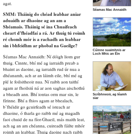
agat.
Séamas Mac Annaidh
SMM: Tháinig do chéad leabhar
aniar
aduaidh ar dhaoine
ag an am a
Shéamais. Tháinig sé
ina Chuaifeach
cheart
d’fhéadfaí a rá. Ar thuig tú roimh
ré chomh mór is a rachadh
an leabhar
sin i bhfeidhm ar
phobal na Gaeilge
?
Cúinne suaimhnis ar
Loch Mhic an Éin
Séamas Mac Annaidh:
Ní dóigh liom
gur
thuig. Cinnte, bhí mé
ag iarraidh preab a
bhaint as daoine
, ag iarraidh
rud úr nua a
dhéanamh
, ach
ar an láimh eile
, bhí mé
ag
plé le foilsitheoir nua
. Ní raibh aon taithí
agam ar fhoilsiú ná ar aon saghas aischothú
a bheadh ann. Bhí iontas orm mar sin,
le
Scríbhneoir, ag léamh
siar
fírinne
. Bhí a fhios agam ar bhealach,
b’fhéidir go
gcuirfeadh sé isteach ar
dhaoine
, ó tharla go raibh mé
ag magadh
faoi chuid de
na
fíor-Ghaeil
,
más maith leat
,
ach ag an am chéanna,
cuireadh fáilte mhór
roimh an leabhar
. Thuig daoine nach raibh