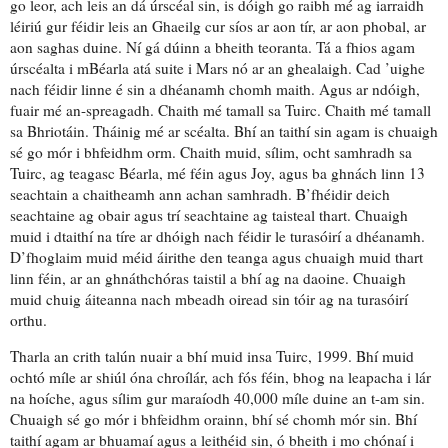
go leor, ach leis an dá úrscéal sin, is dóigh go raibh mé ag iarraidh
léiriú gur féidir leis an Ghaeilg cur síos ar
aon tír, ar aon phobal, ar
aon saghas duine.
Ní gá dúinn a bheith teoranta
. Tá a fhios agam
úrscéalta i mBéarla atá suite i Mars nó
ar an ghealaigh
.
Cad ’uighe
nach féidir linne
é sin a dhéanamh chomh maith. Agus ar ndóigh,
fuair mé
an-spreagadh
. Chaith mé tamall sa Tuirc. Chaith mé tamall
sa Bhriotáin. Tháinig mé ar scéalta.
Bhí an taithí sin agam
is
chuaigh
sé go mór i bhfeidhm orm
. Chaith muid, sílim,
ocht samhradh
sa
Tuirc,
ag teagasc Béarla
, mé féin agus Joy, agus ba ghnách linn 13
seachtain a chaitheamh ann achan samhradh. B’fhéidir deich
seachtaine ag obair agus trí seachtaine ag taisteal thart.
Chuaigh
muid i dtaithí na tíre ar dhóigh
nach féidir le turasóirí a dhéanamh
.
D’fhoglaim muid
méid áirithe den teanga
agus chuaigh muid thart
linn féin, ar
an ghnáthchóras taistil
a bhí ag na daoine. Chuaigh
muid chuig áiteanna nach mbeadh
oiread sin tóir ag na turasóirí
orthu
.
Tharla
an crith talún
nuair a bhí muid insa Tuirc, 1999. Bhí muid
ochtó míle ar shiúl
óna
chroílár
, ach fós féin,
bhog na leapacha
i lár
na hoíche, agus sílim gur
maraíodh
40,000 míle duine an t-am sin.
Chuaigh sé go mór i bhfeidhm orainn, bhí sé chomh mór sin. Bhí
taithí agam ar
bhuamaí agus a leithéid sin
, ó bheith i mo chónaí i