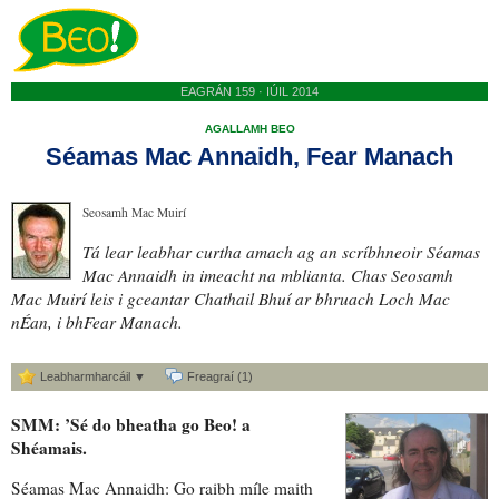
EAGRÁN 159 · IÚIL 2014
AGALLAMH BEO
Séamas Mac Annaidh, Fear Manach
Seosamh Mac Muirí
Tá
lear leabhar curtha amach
ag an scríbhneoir Séamas
Mac Annaidh
in imeacht na mblianta
. Chas Seosamh
Mac Muirí leis i gceantar Chathail Bhuí
ar bhruach
Loch Mac
nÉan, i bhFear Manach.
Leabharmharcáil ▼
Freagraí (1)
SMM: ’
Sé do bheatha go
Beo! a
Shéamais.
Séamas Mac Annaidh: Go raibh míle maith