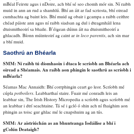
mBéal Feirste agus i nDoire, ach bhí sé seo chomh mór sin. Ní raibh
muid in ann an rud a shamhlú. Bhí an áit ar fad
scriosta
, bhí oiread
cumhachta ag baint leis. Bhí muid ag obair i gcampa a raibh ceithre
chéad páiste ann agus ní raibh siadsan ag dul i dteagmháil lena
dtuismitheoirí sa bhaile. B’éigean dúinn áit na dtuismitheoirí a
ghlacadh. Bíonn múinteoirí ag caint ar
in loco parentis
, ach sin mar
a bhí muid.
Saothrú an Bhéarla
SMM:
Ní raibh tú díomhaoin
i dtaca le
scríobh an Bhéarla ach
oiread a Shéamais. An raibh aon phingin le saothrú as scríobh i
mBéarla?
Séamas Mac Annaidh: Bhí
corrphingin
ceart go leor. Scríobh mé
cúpla
potboilers
.
Leabharthaí staire
. Fuair mé
conradh
leis an
leabhar sin, The Irish History Micropedia a scríobh agus scríobh mé
an leabhar i dtrí seachtaine.
Tá sé i gcló ó shin
ach ní fhaighim aon
phingin as
toisc gur ghlac mé le cnapshuim
ag an tús.
SMM:
Ar aistriúchán as
an bhunteanga Iodáilise a bhí i
gColún Deataigh?