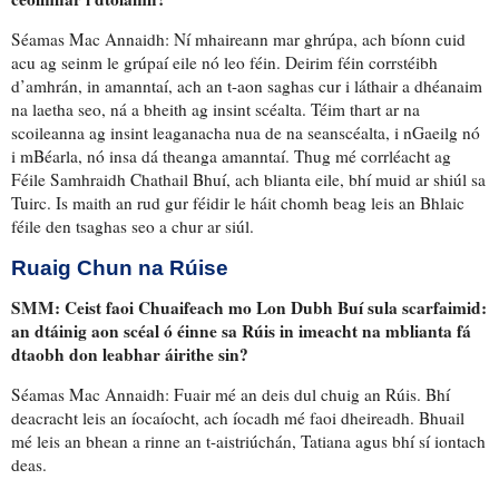
Séamas Mac Annaidh: Ní mhaireann mar ghrúpa, ach bíonn cuid
acu ag seinm le grúpaí eile nó leo féin.
Deirim féin corrstéibh
d’amhrán
, in amanntaí, ach
an t-aon saghas cur i láthair
a dhéanaim
na laetha seo, ná a bheith ag insint scéalta. Téim thart ar na
scoileanna ag insint
leaganacha nua de na seanscéalta
, i nGaeilg nó
i mBéarla, nó insa dá theanga amanntaí. Thug mé
corrléacht
ag
Féile Samhraidh Chathail Bhuí, ach blianta eile, bhí muid ar shiúl sa
Tuirc. Is maith an rud gur féidir le háit chomh beag leis
an Bhlaic
féile den tsaghas seo
a chur ar siúl.
Ruaig Chun na Rúise
SMM: Ceist faoi Chuaifeach mo Lon Dubh Buí
sula scarfaimid
:
an dtáinig aon scéal ó éinne sa Rúis
in imeacht na mblianta
fá
dtaobh don
leabhar áirithe sin?
Séamas Mac Annaidh: Fuair mé
an deis dul
chuig an Rúis. Bhí
deacracht leis an íocaíocht
, ach íocadh mé faoi dheireadh. Bhuail
mé leis an bhean a rinne an t-aistriúchán, Tatiana agus bhí sí iontach
deas.