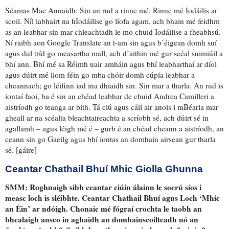
Séamas Mac Annaidh: Sin an rud a rinne mé. Rinne mé Iodáilis ar
scoil. Níl
labhairt na hIodáilise go líofa
agam, ach
bhain mé feidhm
as an leabhar sin mar chleachtadh
le mo chuid Iodáilise a fheabhsú.
Ní raibh aon Google Translate an t-am sin agus b’éigean domh suí
agus dul tríd
go measartha mall
, ach d’aithin mé gur scéal suimiúil a
bhí ann. Bhí mé sa Róimh uair amháin agus bhí leabharthaí
ar díol
agus dúirt mé liom féin go mba chóir domh cúpla leabhar a
cheannach; go
léifinn iad ina dhiaidh sin
. Sin mar a tharla.
An rud is
iontaí faoi
, ba é sin an chéad leabhar de chuid Andrea Camilleri
a
aistríodh go teanga ar bith
. Tá
clú agus cáil
air anois i mBéarla
mar
gheall ar na scéalta bleachtaireachta
a scríobh sé, ach dúirt sé
in
agallamh
– agus léigh mé é – gurb é an chéad cheann a aistríodh, an
ceann sin go Gaeilg agus
bhí iontas an domhain airsean
gur tharla
sé. [gáire]
Ceantar Chathail Bhuí Mhic Giolla Ghunna
SMM:
Roghnaigh sibh ceantar ciúin álainn
le socrú síos i
measc
loch is sléibhte. Ceantar Chathail Bhuí agus Loch ‘Mhic
an Éin’ ar ndóigh. Chonaic mé
fógraí crochta le taobh an
bhealaigh
anseo
in aghaidh an domhainscoilteadh
nó an