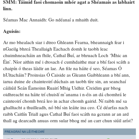
SMM: Táimid
faoi chomaoin mhór agat
a Shéamais as labhairt
linn.
Séamas Mac Annaidh: Go ndéanaí a mhaith duit.
Aguisín
:
Ar mo bhealach siar i dtreo Ghleann Fearna,
bheannaigh fear
i
nGaeilg bhreá
Theallaigh Eachach
domh le taobh leac
chuimhneacháin an fhile, Cathal Buí, ar bhruach Loch ‘Mhic an
Éin’. Níor aithin mé i dtosach é
cumhdaithe
mar a bhí
faoi scáth
a
chaipín ó theas láidir an lae. An file na háite é seo, Séamas Ó
hUltacháin? Proinsias Ó Caiside as Gleann Gaibhleann a bhí ann,
iarua
duine de chainteoirí dúchais an taobh tíre sin, an seanchaí
cáiliúil Seán Éamoinn Ruairí Mhig Uidhir.
Creidim gur bhog
oidhreacht na háite
trí chuislí m’anama
i n-éis an dá chomhrá le
cainteoirí chomh breá leo
in achar chomh gairid
. Ní raibh mé
sa
ghalltacht a thuilleadh
,
nó bhí sin leáite ina ceo
.
Cé déarfas
nach
raibh Caitlín Triall agus Cathal Buí
faoi scáth na gcrann
ar an ard
thall
ag dearcadh anuas
orm
sular bhog mé an carr chun siúil
aríst?
FREAGRAÍ NA LÉITHEOIRÍ