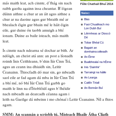
más maith leat, ach
cinnte
, d’fhág sin nach
Féile Chathail Bhuí 2014
raibh
gaolta
againn insa cheantar.
B’éigean
dúinn aithne a chur ar
an áit agus aithne a
Naisc:
chur ar na daoine agus gur
bhraith mé ar
Blas
bhealach éigin
gur bhain mé le háit éigin
Faoi Chuaifeach mo
Lon Dubh Buí
eile, gur duine ón taobh amuigh a bhí
Léirmheas ar Dioscó
ionam. Duine as baile isteach, más maith
Dé
leat.
Tobar Bhéal Cú
Bagairt an
Is cinnte
nach ndearna sé dochar ar bith
. Ar
domhainscoilteadh
ndóigh, an cheist atá ann:
an post a líonadh
An Éirne
roimh
Inis Ceithleann,
b’shin
Iúr Cinn Trá,
Bualbhealaí na hÉirne
agus an ceann ina dhiaidh sin, Leitir
Inis ‘Daimhir’
Ceanainn.
Thiocfadh dó mar sin
, go
mbeadh
Tarraingt na háille
saol eile ar fad agam dá mba
in Iúr Cinn Trá
An Learga
a bhí mé, nó bhí Iúr Cinn Trá
garbh go
Caitlín Tiriall
maith le linn
na dTrioblóidí agus b’fhéidir
An Bonnán Buí
nach mbeadh
an dearcadh céanna
agam
i
leith na Gaeilge
dá mbeinn i mo chónaí i Leitir Ceanainn. Níl a fhios
agam.
SMM:
An scannán
a scríobh tú, Misteach Bhaile Átha Cliath