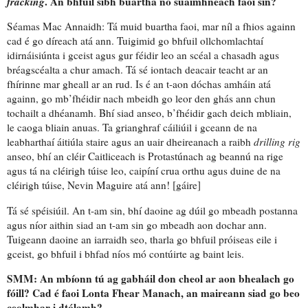
fracking
. An bhfuil sibh
buartha nó suaimhneach faoi
sin?
Séamas Mac Annaidh: Tá muid buartha faoi, mar níl a fhios againn
cad é go díreach atá ann. Tuigimid go bhfuil
ollchomlachtaí
idirnáisiúnta
i gceist agus gur féidir leo
an scéal a chasadh
agus
bréagscéalta a chur amach
. Tá sé iontach deacair teacht ar an
fhírinne mar gheall ar an rud. Is é
an t-aon dóchas amháin
atá
againn, go mb’fhéidir nach mbeidh
go leor den ghás ann chun
tochailt a dhéanamh
. Bhí siad anseo, b’fhéidir
gach deich mbliain
,
le
caoga bliain anuas
. Ta
grianghraf cáiliúil
i gceann de na
leabharthaí áitiúla staire agus an uair dheireanach a raibh
drilling rig
anseo, bhí
an cléir
Caitliceach is Protastúnach ag beannú na rige
agus tá
na cléirigh túise
leo, caipíní crua orthu agus duine de na
cléirigh túise, Nevin Maguire atá ann! [gáire]
Tá sé spéisiúil. An t-am sin, bhí daoine
ag dúil
go mbeadh
postanna
agus
níor aithin siad
an t-am sin go mbeadh
aon dochar ann
.
Tuigeann daoine
an iarraidh seo
, tharla go bhfuil próiseas eile i
gceist, go bhfuil i bhfad níos mó contúirte ag baint leis.
SMM: An mbíonn tú ag gabháil don cheol ar aon bhealach go
fóill? Cad é faoi Lonta Fhear Manach,
an maireann siad go beo
ceolmhar i dtólamh
?