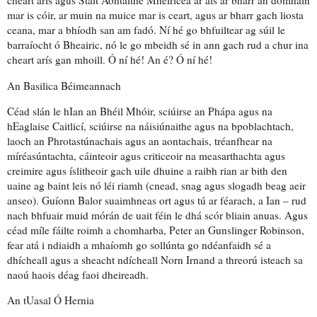
cheart arís agus Stáit Aontaithe Mheiriceá ar ais ar bharr an domhain
mar is cóir, ar muin na muice mar is ceart, agus ar bharr gach liosta
ceana, mar a bhíodh san am fadó. Ní hé go bhfuiltear ag súil le
barraíocht ó Bheairic, nó le go mbeidh sé in ann gach rud a chur ina
cheart arís gan mhoill. Ó ní hé! An é? Ó ní hé!
An
Basilica
Béimeannach
Céad slán le hIan an Bhéil Mhóir, sciúirse an Phápa agus na
hEaglaise Caitlicí, sciúirse na náisiúnaithe agus na bpoblachtach,
laoch an Phrotastúnachais agus an aontachais, tréanfhear na
míréasúntachta, cáinteoir agus criticeoir na measarthachta agus
creimire agus íslitheoir gach uile dhuine a raibh rian ar bith den
uaine ag baint leis nó léi riamh (cnead, snag agus slogadh beag aeir
anseo). Guíonn Balor suaimhneas ort agus tú ar féarach, a Ian – rud
nach bhfuair muid mórán de uait féin le dhá scór bliain anuas. Agus
céad míle fáilte roimh a chomharba, Peter an Gunslinger Robinson,
fear atá i ndiaidh a mhaíomh go sollúnta go ndéanfaidh sé a
dhícheall agus a sheacht ndícheall Norn Irnand a threorú isteach sa
naoú haois déag faoi dheireadh.
An tUasal Ó Hernia