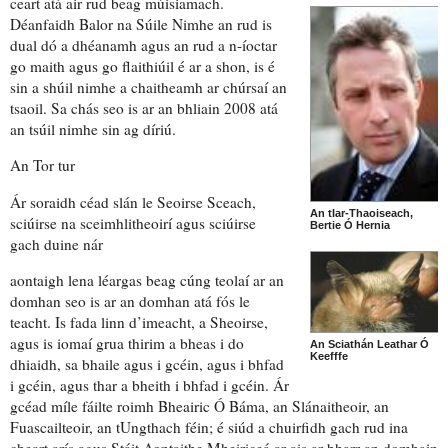
ceart atá air rud beag múisiamach.
Déanfaidh Balor na Súile Nimhe an rud is
dual dó a dhéanamh agus an rud a n-íoctar
go maith agus go flaithiúil é ar a shon, is é
sin a shúil nimhe a chaitheamh ar chúrsaí an
tsaoil. Sa chás seo is ar an bhliain 2008 atá
an tsúil nimhe sin ag díriú.
An
Tor tur
Ár soraidh céad slán le Seoirse Sceach,
An tIar-Thaoiseach,
sciúirse na sceimhlitheoirí agus sciúirse
Bertie Ó Hernia
gach duine nár
aontaigh lena léargas beag cúng teolaí ar an
domhan seo is ar an domhan atá fós le
teacht. Is fada linn d’imeacht, a Sheoirse,
agus is iomaí grua thirim a bheas i do
An Sciathán Leathar Ó
Keefffe
dhiaidh, sa bhaile agus i gcéin, agus i bhfad
i gcéin, agus thar a bheith i bhfad i gcéin. Ár
gcéad míle fáilte roimh Bheairic Ó Báma, an Slánaitheoir, an
Fuascailteoir, an tUngthach féin; é siúd a chuirfidh gach rud ina