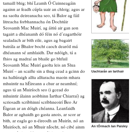
tamaill bhig; bhí Leamh Ó Cuinneagáin
againn ar feadh cúpla uair an chloig; agus ar
na saolta deireanacha seo, tá Balor ag fáil
litreacha
forbhannacha
ón
Dochtúir
Seosamh Mac Muirí, ag áitiú air gan aon
tagairt a dhéanamh dó féin nó d’eagarthóir
sealadach
ar bith eile, agus ag bagairt
batrála ar Bhalor bocht
caoch dearóil
má
dhéanann sé amhlaidh. Dar ndóigh, tá a
fhios ag madraí an bhaile go bhfuil
Seosamh Mac Muirí gaolta leis an Slua
Muirí – an scaifte sin a thug cead a gcinn do
Uachtarán an Iarthair
na hallúraigh allta alltaracha maoin mhara
mhuintir na hÉireann a chur ar neamhní;
agus tá an
Muiríoch seo
(i gcead do
mhuintir álainn aoibhinn Iarthar Chiarraí) ag
scriosadh scríbhinní scríbhneoirí Beo Ar
Éigean ar an dóigh chéanna. Leanfaidh
Balor ar aghaidh go gasta anois, ar scor ar
bith, ar eagla go n-éireodh an Muirín, nó an
Muiríoch, nó an Mhuir nIocht, nó cibé ainm
An tÓrmach Ian Paisley