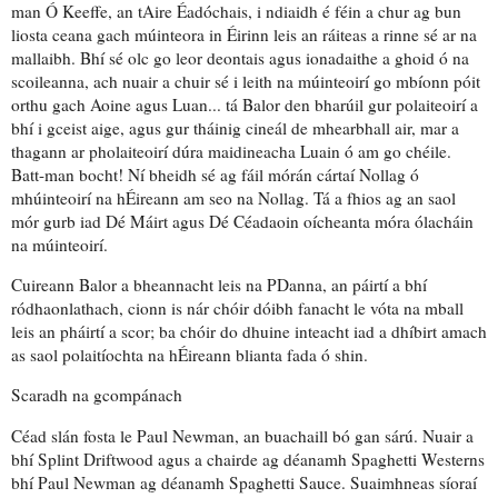
man Ó Keeffe, an tAire Éadóchais, i ndiaidh é féin a chur ag bun
liosta ceana gach múinteora in Éirinn leis an ráiteas a rinne sé ar na
mallaibh. Bhí sé olc go leor deontais agus ionadaithe a ghoid ó na
scoileanna, ach nuair a chuir sé i leith na múinteoirí go mbíonn póit
orthu gach Aoine agus Luan... tá Balor den bharúil gur polaiteoirí a
bhí i gceist aige, agus gur tháinig cineál de mhearbhall air, mar a
thagann ar pholaiteoirí dúra maidineacha Luain ó am go chéile.
Batt-man bocht! Ní bheidh sé ag fáil mórán cártaí Nollag ó
mhúinteoirí na hÉireann am seo na Nollag. Tá a fhios ag an saol
mór gurb iad Dé Máirt agus Dé Céadaoin oícheanta móra ólacháin
na múinteoirí.
Cuireann Balor a bheannacht leis na PDanna, an páirtí a bhí
ródhaonlathach, cionn is nár chóir dóibh fanacht le vóta na mball
leis an pháirtí a scor; ba chóir do dhuine inteacht iad a dhíbirt amach
as saol polaitíochta na hÉireann blianta fada ó shin.
Scaradh na gcompánach
Céad slán fosta le Paul Newman, an buachaill bó gan sárú. Nuair a
bhí Splint Driftwood agus a chairde ag déanamh Spaghetti Westerns
bhí Paul Newman ag déanamh Spaghetti Sauce. Suaimhneas síoraí