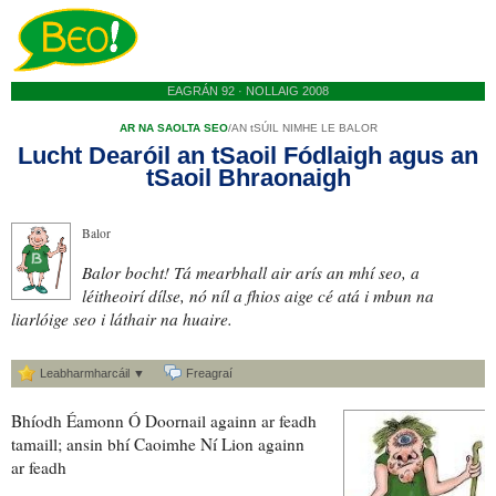
EAGRÁN 92 · NOLLAIG 2008
AR NA SAOLTA SEO
/
AN tSÚIL NIMHE LE BALOR
Lucht Dearóil an tSaoil Fódlaigh agus an
tSaoil Bhraonaigh
Balor
Balor bocht! Tá mearbhall air arís an mhí seo,
a
léitheoirí dílse
, nó níl a fhios aige cé atá i mbun na
liarlóige seo
i láthair na huaire.
Leabharmharcáil ▼
Freagraí
Bhíodh Éamonn Ó Doornail againn ar feadh
tamaill; ansin bhí Caoimhe Ní Lion againn
ar feadh