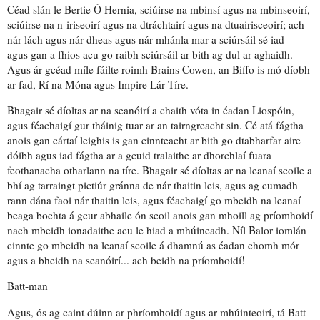
Céad slán le Bertie Ó Hernia, sciúirse na mbinsí agus na mbinseoirí,
sciúirse na n-iriseoirí agus na dtráchtairí agus na dtuairisceoirí; ach
nár lách agus nár dheas agus nár mhánla mar a sciúrsáil sé iad –
agus gan a fhios acu go raibh sciúrsáil ar bith ag dul ar aghaidh.
Agus ár gcéad míle fáilte roimh Brains Cowen, an Biffo is mó díobh
ar fad, Rí na Móna agus Impire Lár Tíre.
Bhagair sé díoltas ar na seanóirí a chaith vóta in éadan Liospóin,
agus féachaigí gur tháinig tuar ar an tairngreacht sin. Cé atá fágtha
anois gan cártaí leighis is gan cinnteacht ar bith go dtabharfar aire
dóibh agus iad fágtha ar a gcuid tralaithe ar dhorchlaí fuara
feothanacha otharlann na tíre. Bhagair sé díoltas ar na leanaí scoile a
bhí ag tarraingt pictiúr gránna de nár thaitin leis, agus ag cumadh
rann dána faoi nár thaitin leis, agus féachaigí go mbeidh na leanaí
beaga bochta á gcur abhaile ón scoil anois gan mhoill ag príomhoidí
nach mbeidh ionadaithe acu le hiad a mhúineadh. Níl Balor iomlán
cinnte go mbeidh na leanaí scoile á dhamnú as éadan chomh mór
agus a bheidh na seanóirí... ach beidh na príomhoidí!
Batt-man
Agus, ós ag caint dúinn ar phríomhoidí agus ar mhúinteoirí, tá Batt-