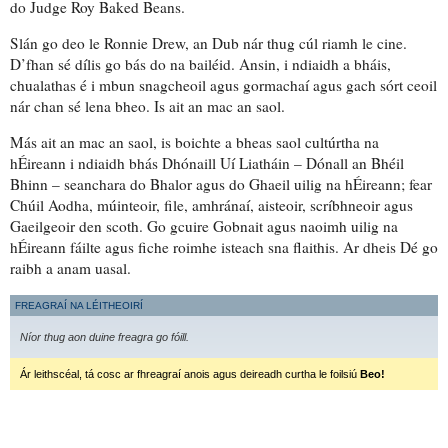
do Judge Roy Baked Beans.
Slán go deo le Ronnie Drew, an Dub nár thug cúl riamh le cine.
D’fhan sé dílis go bás do na bailéid. Ansin, i ndiaidh a bháis,
chualathas é i mbun snagcheoil agus gormachaí agus gach sórt ceoil
nár chan sé lena bheo. Is ait an mac an saol.
Más ait an mac an saol, is boichte a bheas saol cultúrtha na
hÉireann i ndiaidh bhás Dhónaill Uí Liatháin – Dónall an Bhéil
Bhinn – seanchara do Bhalor agus do Ghaeil uilig na hÉireann; fear
Chúil Aodha, múinteoir, file, amhránaí, aisteoir, scríbhneoir agus
Gaeilgeoir den scoth. Go gcuire Gobnait agus naoimh uilig na
hÉireann fáilte agus fiche roimhe isteach sna flaithis. Ar dheis Dé go
raibh a anam uasal.
FREAGRAÍ NA LÉITHEOIRÍ