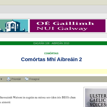
EAGRÁN 108 · AIBREÁN 2010
COMÓRTAIS
Comórtas Mhí Aibreáin 2
 ▼
Priontáil
Freagraí
t Sheosaimh Watson in eagrán na míosa seo (den iris BEO) chun
 a aimsiú: