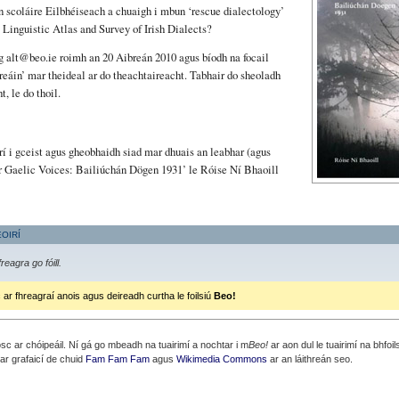
n scoláire Eilbhéiseach a chuaigh i mbun ‘rescue dialectology’
á Linguistic Atlas and Survey of Irish Dialects?
g alt@beo.ie roimh an 20 Aibreán 2010 agus bíodh na focail
eáin’ mar theideal ar do theachtaireacht. Tabhair do sheoladh
t, le do thoil.
rí i gceist agus gheobhaidh siad mar dhuais an leabhar (agus
er Gaelic Voices: Bailiúchán Dögen 1931’ le Róise Ní Bhaoill
EOIRÍ
c ar chóipeáil. Ní gá go mbeadh na tuairimí a nochtar i m
Beo!
ar aon dul le tuairimí na bhfoil
ear grafaicí de chuid
Fam Fam Fam
agus
Wikimedia Commons
ar an láithreán seo.