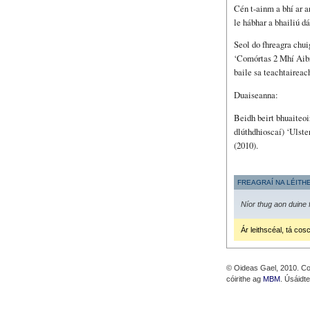
Cén t-ainm a bhí ar a
le hábhar a bhailiú d
Seol do fhreagra chui
‘Comórtas 2 Mhí Aibr
baile sa teachtaireach
Duaiseanna:
Beidh beirt bhuaiteoi
dlúthdhioscaí) ‘Ulst
(2010).
FREAGRAÍ NA LÉITH
© Oideas Gael, 2010. Cos
cóirithe ag
MBM
. Úsáidt