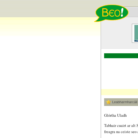
Leabharmharcáil
Glórtha Uladh
Tabhair cuairt ar al
freagra na ceiste seo