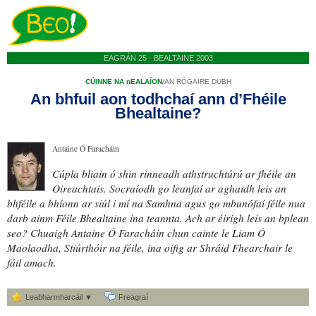
EAGRÁN 25 · BEALTAINE 2003
CÚINNE NA nEALAÍON
/
AN RÓGAIRE DUBH
An bhfuil aon todhchaí ann d’Fhéile
Bhealtaine?
Antaine Ó Faracháin
Cúpla bliain ó shin rinneadh
athstruchtúrú
ar fhéile an
Oireachtais. Socraíodh go leanfaí ar aghaidh leis an
bhféile a bhíonn ar siúl i mí na Samhna agus go mbunófaí féile nua
darb ainm Féile Bhealtaine ina teannta. Ach ar éirigh leis an bplean
seo? Chuaigh Antaine Ó Faracháin chun cainte le Liam Ó
Maolaodha, Stiúrthóir na féile, ina oifig ar Shráid Fhearchair le
fáil amach.
Leabharmharcáil ▼
Freagraí