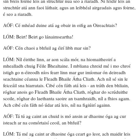
sin breis foirne
leis an struchtúr nua seo a riaradh
. Ní féidir leis an
struchtúr atá ann faoi láthair, agus an leibhéal airgeadais agus foirne,
é seo a riaradh.
AÓF: Cé mhéad duine atá ag obair in oifig an Oireachtais?
LÓM: Beirt! Beirt
go lánaimseartha
!
AÓF: Cén chaoi a bhfuil ag éirí libh mar sin?
LÓM:
Níl éirithe linn
, ar aon scála mór,
na hiomaitheoirí a
mhealladh
chuig Féile Bhealtaine. I mbliana chreid mé i mo chroí
istigh go n-éireodh níos fearr linn mar gur imíomar ón deireadh
seachtaine céanna le Fleadh Bhaile Átha Cliath. Ach níl sé sin le
feiceáil
sna hiarratais
. Cibé cén fáth atá leis -
an tráth
den bhliain,
róghar
anois go Fleadh Bhaile Átha Cliath, róghar do scrúduithe
scoile, róghar do laethanta saoire an tsamhraidh, níl a fhios agam.
Ach cibé cén fáth nó údar atá leis, níl na figiúirí againn.
AÓF: Tá tú ag caint an chuid is mó ansin ar dhaoine óga ag cur
isteach ar na comórtaisí ceoil, an bhfuil?
LÓM: Tá mé ag caint ar dhaoine óga ceart go leor, ach maidir leis