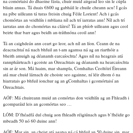
na comórtaisí do dhaoine fásta, chuir muid airgead leo sin le cúpla
bliain anuas. Tá
duais
€600 ag gabháil le chuile cheann acu! I gcás
na
píbe uilleann
tá turas freisin chuig Féile Lorient! Ach i gcás
chomórtas an veidhlín i mbliana níl ach trí
iarratas
ann! Níl ach trí
iarratas ann do
chomórtas na cláirsí
! Tá an phíob uilleann agus ceol
beirte thar barr agus beidh
an-tráthnóna
ceoil ann!
Tá an caighdeán ann ceart go leor, ach níl an
líon
. Ceann de na
deacrachtaí ná nach bhfuil an t-am agamsa ná ag an
riarthóir
a
bheith amuigh ag déanamh
earcaíochta
! Agus níl na h
eagrais
atá
rannpháirteach i gcoiste an Oireachtais
ag déanamh na hearcaíochta
sin ar ár son. Má luaim, mar shampla, Comhaltas Ceoltóirí Éireann
atá mar chuid lárnach de choiste seo againne, ní léir dhom ó na
hiarratais go bhfuil
ionchur
ag an gComhaltas i gcomórtaisí an
Oireachtais.
AÓF: Má chuireann muid an comórtas don veidhlín ag an Fhleadh i
gcomparáid leis an gcomórtas seo …
LÓM: D’fhéadfá dul chuig aon fhleadh réigiúnach agus b’fhéidir go
mbeadh 50 nó 60 duine ann!
AÓF: Mar sin, an cheist atá agatsa ná cá bhfuil an 50 duine sin, mar