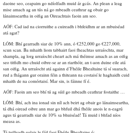
daoine seo, ceapaim go ndíolfadh muid ár gcás. An plean a leag
mise amach ag an tús ná go mbeadh ceathrar ag obair go
lánaimseartha in oifig an Oireachtais faoin am seo.
AÓF: Cad iad na
ciorruithe
a cuireadh i bhfeidhm ar an m
buiséad
atá agat?
LÓM: Bhí gearradh siar de 10% ann, ó €252,000 go €227,000,
scun scan
. Ba mhaith liom tabhairt faoi
fheachtas urraíochta
, mar
shampla, ag lorg urraíocht cheart ach má théimse amach as an oifig
seo titfidh mo chuid oibre-se ar an riarthóir, an t-aon duine eile atá
san oifig. An urraíocht atá againn d’Fhéile Bhealtaine tá sí
suarach
,
rud a fhágann gur orainn féin a thiteann na costaisí le haghaidh cuid
mhaith de na comórtaisí. Mar sin, is
fáinne fí
é.
AÓF: Faoin am seo bhí tú ag súil go mbeadh ceathrar fostaithe …
LÓM: Bhí, ach ina ionad sin níl ach beirt ag obair go lánaimseartha,
tá
dhá oiread oibre
ann mar go bhfuil dhá fhéile anois le n-eagrú
agus tá gearradh siar de 10% sa bhuiséad! Tá muid i bhfad níos
measa as.
Tá tuilleadh eolais le fáil faoi Fhéile Bhealtaine ó: