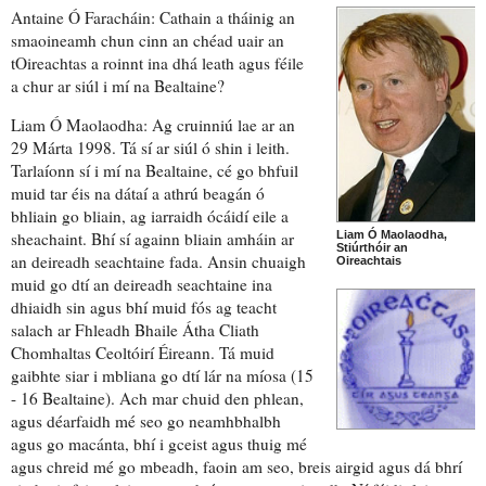
Antaine Ó Faracháin: Cathain a tháinig an
smaoineamh
chun cinn an chéad uair an
tOireachtas a roinnt
ina dhá leath
agus féile
a chur ar siúl i mí na Bealtaine?
Liam Ó Maolaodha: Ag cruinniú lae ar an
29 Márta 1998. Tá sí ar siúl
ó shin i leith
.
Tarlaíonn sí i mí na Bealtaine, cé go bhfuil
muid tar éis na dátaí a athrú beagán ó
bhliain go bliain, ag iarraidh
ócáidí eile a
sheachaint
. Bhí sí againn bliain amháin ar
Liam Ó Maolaodha,
Stiúrthóir an
an deireadh seachtaine fada. Ansin chuaigh
Oireachtais
muid go dtí an deireadh seachtaine ina
dhiaidh sin agus bhí muid
fós ag teacht
salach ar
Fhleadh Bhaile Átha Cliath
Chomhaltas Ceoltóirí Éireann. Tá muid
gaibhte siar
i mbliana go dtí lár na míosa (15
- 16 Bealtaine). Ach mar chuid den phlean,
agus déarfaidh mé seo
go neamhbhalbh
agus
go macánta
, bhí i gceist agus thuig mé
agus chreid mé go mbeadh, faoin am seo,
breis airgid
agus dá bhrí