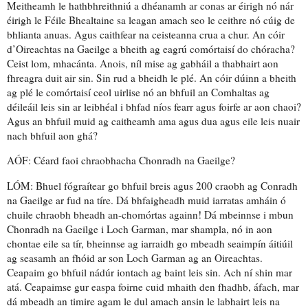
Meitheamh le h
athbhreithniú
a dhéanamh ar conas ar éirigh nó nár
éirigh le Féile Bhealtaine sa leagan amach seo le ceithre nó cúig de
bhlianta anuas. Agus caithfear na ceisteanna crua a chur. An cóir
d’Oireachtas na Gaeilge a bheith ag eagrú comórtaisí do chóracha?
Ceist lom, mhacánta. Anois, níl mise ag gabháil a thabhairt aon
fhreagra duit air sin. Sin rud a bheidh le plé. An cóir dúinn a bheith
ag plé le comórtaisí ceol uirlise nó an bhfuil an Comhaltas ag
déileáil leis sin ar leibhéal i bhfad níos fearr agus
foirfe
ar aon chaoi?
Agus an bhfuil muid ag caitheamh ama agus
dua
agus eile leis nuair
nach bhfuil aon
ghá
?
AÓF: Céard faoi
chraobhacha
Chonradh na Gaeilge?
LÓM: Bhuel
fógraítear
go bhfuil breis agus 200 craobh ag Conradh
na Gaeilge ar fud na tíre.
Dá bhfaigheadh muid iarratas amháin
ó
chuile chraobh bheadh an-chomórtas againn! Dá mbeinnse
i mbun
Chonradh na Gaeilge i Loch Garman, mar shampla, nó in aon
chontae eile sa tír, bheinnse ag iarraidh go mbeadh
seaimpín
áitiúil
ag seasamh an fhóid ar son Loch Garman
ag an Oireachtas.
Ceapaim go bhfuil nádúr iontach ag baint leis sin. Ach ní shin mar
atá. Ceapaimse gur easpa foirne cuid mhaith den fhadhb, áfach, mar
dá mbeadh an
timire
agam le dul amach ansin le labhairt leis na