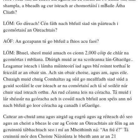
shampla, a bheadh ag cur isteach ar chomortáisí i mBaile Átha
Cliath?
LÓM: Go díreach! Cén fáth nach bhfuil siad sin páirteach i
gcomórtaisí an Oireachtais?
AÓF: An gceapann tú go bhfuil a fhios acu faoi?
LÓM: Bhuel, sheol muid amach os cionn 2,000 cóip de
chlár na
gcomórtas
i mbliana. Dhírigh muid ar na scoileanna lán-Ghaeilge..
Leagamar isteach i lámha múinteoirí iad agus bhí
roinnt torthaí
le
feiceáil ar an obair sin. Ach sin
obair choise
, agus am, agus eile.
Chuaigh muid chuig Comhaltas ag súil go meallfadh siad siúd a
gcuid scoláirí le cur isteach ar na comórtaisí ach tá sé soiléir nár
chuir siad isteach orthu. An rud céanna leis
na córacha
. Tá muid i
lár shéasúr na gcóracha ach is cosúil nach bhfuil aon spéis ann nó
nach bhfuil go leor córacha ag canadh i nGaeilge.
Caitear an-chuid ama agus airgid ag eagrú agus
ag réiteach dó seo
agus an cheist a bheas le cur ag Coiste an Oireachtais air féin ag an
gcruinniú tábhachtach seo i mí an Mheithimh ná: “An fiú é?” Tá
cruinniú mór den Choiste Náisiúnta le bheith ann ar an 21