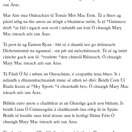
san Áras.
Mar Aire nua Oideachais tá Tomás Mór Mac Eoin. Tá a fhios ag
páistí uilig na tíre anois an dóigh a bhaintear móin, Is tá *Guinness
draft *ar fáil i ngach aon scoil i ndiaidh am loin Ó chuaigh Mary
Mac isteach arís san Áras.
Tá post úr ag Éamon Ryan - bhí sé
á shantú seo go drúiseach
:
Díchoimisiniú na ngunnaí - sin jab atá
mórchúiseach
. Tá sé ag imirt
cluiche gach aon lá: *roulette *den chineál Rúiseach, Ó chuaigh
Mary Mac isteach arís san Áras.
Tá Páidí Ó Sé i mbun an Oireachtais, é ceapaithe lena bheo. Is i
ndiaidh a dhianmhachnaimh rinne sé athrú nó dhó: Beidh Corn Uí
Riada feasta ar *Sky Sports *
á chraoladh beo
, Ó chuaigh Mary Mac
isteach arís san Áras.
Billiún euro anois a chaithfear ar an Ghaeilge gach aon bhliain, Is
beidh Liam Ó Cuinneagáin
á chaitheamh
óna oifig úr in Spain.
Beidh sé buailte suas béal dorais ann le hoifigí Shinn Féin Ó
chuaigh Mary Mac isteach arís san Áras.