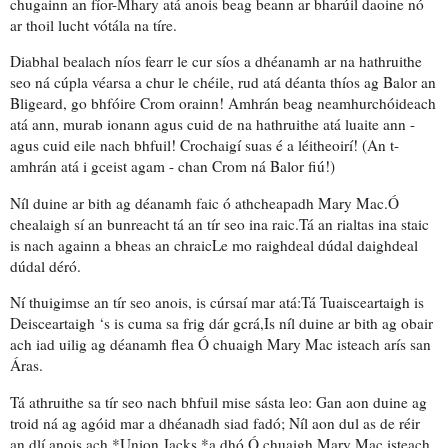
chugainn an fíor-Mhary atá anois
beag beann
ar bharúil daoine nó
ar
thoil
lucht vótála na tíre.
Diabhal bealach níos fearr le cur síos a dhéanamh ar na hathruithe
seo ná cúpla véarsa a chur le chéile, rud atá déanta thíos ag Balor an
Bligeard, go bhfóire Crom orainn! Amhrán beag
neamhurchóideach
atá ann, murab ionann agus cuid de na hathruithe atá luaite ann -
agus cuid eile nach bhfuil! Crochaigí suas é a léitheoirí! (An t-
amhrán atá i gceist agam - chan Crom ná Balor fiú!)
Níl duine ar bith ag déanamh faic
ó athcheapadh Mary Mac
.
Ó
chealaigh sí an bunreacht
tá an tír seo ina raic.Tá an rialtas
ina staic
is nach againn a bheas an chraicLe mo raighdeal dúdal daighdeal
dúdal déró.
Ní thuigimse an tír seo anois, is cúrsaí mar atá:Tá
Tuaisceartaigh is
Deisceartaigh
‘s is cuma sa frig dár gcrá,Is níl duine ar bith ag obair
ach iad uilig ag déanamh flea Ó chuaigh Mary Mac isteach arís san
Áras.
Tá athruithe sa tír seo nach bhfuil mise sásta leo: Gan aon duine ag
troid ná
ag agóid
mar a dhéanadh siad fadó;
Níl aon dul as
de réir
an dlí anois ach *Union Jacks *a dhó Ó chuaigh Mary Mac isteach