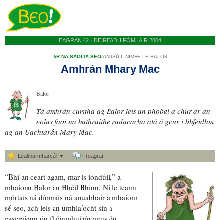
EAGRÁN 42 · DEIREADH FÓMHAIR 2004
AR NA SAOLTA SEO
/
AN tSÚIL NIMHE LE BALOR
Amhrán Mhary Mac
Balor
Tá amhrán
cumtha
ag Balor leis an phobal a chur ar an
eolas faoi
na hathruithe radacacha atá á gcur i bhfeidhm
ag an Uachtarán Mary Mac.
Leabharmharcáil ▼
Freagraí
“Bhí an ceart agam, mar is iondúil,” a
mhaíonn Balor
an Bhéil Bhinn
. Ní
le teann
mórtais
ná
díomais
ná
anuabhair
a mhaíonn
sé seo, ach leis an
umhlaíocht
sin
a
eascraíonn
ón
fhéinmhuinín
agus ón