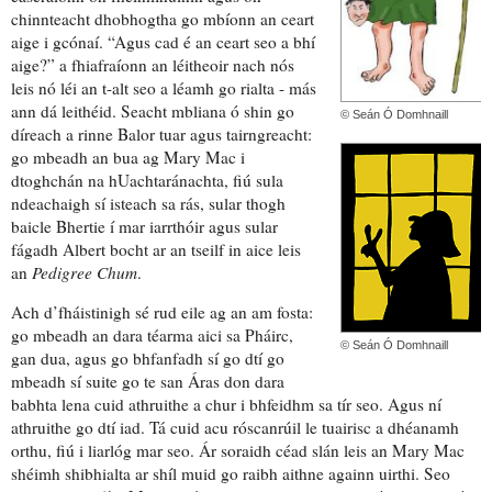
chinnteacht
dhobhogtha
go mbíonn an ceart
aige i gcónaí. “Agus cad é an ceart seo a bhí
aige?” a fhiafraíonn an léitheoir nach nós
leis nó léi an t-alt seo a léamh go rialta -
más
ann dá leithéid
. Seacht mbliana ó shin go
© Seán Ó Domhnaill
díreach a
rinne Balor tuar agus tairngreacht
:
go mbeadh an bua ag Mary Mac i
dtoghchán na hUachtaránachta, fiú sula
ndeachaigh sí isteach sa rás, sular thogh
baicle Bhertie
í mar
iarrthóir
agus sular
fágadh Albert bocht ar an tseilf in aice leis
an
Pedigree Chum
.
Ach
d’fháistinigh sé
rud eile ag an am fosta:
go mbeadh an dara téarma aici sa Pháirc,
© Seán Ó Domhnaill
gan dua
, agus go bhfanfadh sí go dtí go
mbeadh sí suite go te san Áras
don dara
babhta
lena cuid athruithe a chur i bhfeidhm sa tír seo. Agus ní
athruithe go dtí iad. Tá cuid acu
róscanrúil
le tuairisc a dhéanamh
orthu, fiú i
liarlóg
mar seo. Ár soraidh céad slán leis an Mary Mac
shéimh
shibhialta
ar shíl muid go raibh aithne againn uirthi. Seo