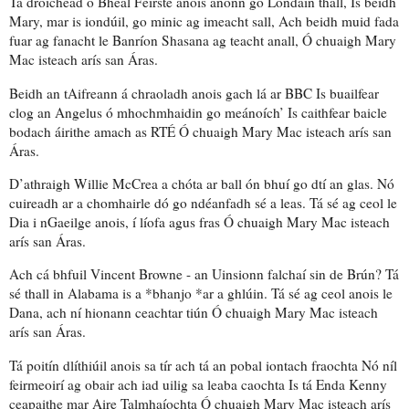
Tá droichead ó Bheal Feirste anois anonn go Londain thall, Is beidh
Mary,
mar is iondúil
, go minic ag imeacht sall, Ach beidh muid fada
fuar ag fanacht le Banríon Shasana ag teacht anall, Ó chuaigh Mary
Mac isteach arís san Áras.
Beidh an tAifreann
á chraoladh
anois gach lá ar BBC Is buailfear
clog an Angelus ó mhochmhaidin go meánoích’ Is caithfear baicle
bodach áirithe amach as RTÉ Ó chuaigh Mary Mac isteach arís san
Áras.
D’athraigh Willie McCrea a chóta ar ball ón bhuí go dtí an glas. Nó
cuireadh ar a chomhairle dó go ndéanfadh sé a leas
. Tá sé ag ceol le
Dia i nGaeilge anois, í líofa agus
fras
Ó chuaigh Mary Mac isteach
arís san Áras.
Ach cá bhfuil Vincent Browne - an Uinsionn
falchaí
sin de Brún? Tá
sé thall in Alabama is a *bhanjo *ar a ghlúin. Tá sé ag ceol anois le
Dana, ach
ní hionann ceachtar tiún
Ó chuaigh Mary Mac isteach
arís san Áras.
Tá poitín
dlíthiúil
anois sa tír ach tá an pobal iontach
fraochta
Nó níl
feirmeoirí ag obair ach iad uilig sa leaba
caochta
Is tá Enda Kenny
ceapaithe mar Aire Talmhaíochta Ó chuaigh Mary Mac isteach arís