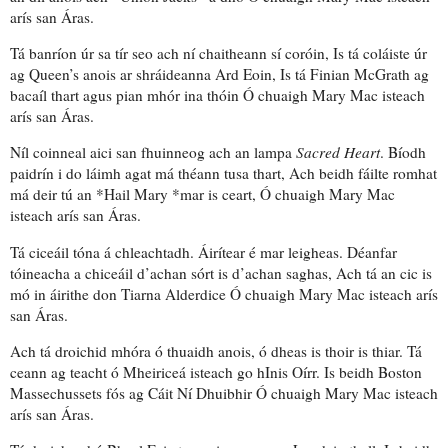
arís san Áras.
Tá banríon úr sa tír seo ach ní chaitheann sí
coróin
, Is tá coláiste úr
ag Queen’s anois ar shráideanna Ard Eoin, Is tá Finian McGrath ag
bacaíl thart agus pian mhór ina thóin Ó chuaigh Mary Mac isteach
arís san Áras.
Níl coinneal aici san fhuinneog ach an lampa
Sacred Heart
. Bíodh
paidrín
i do láimh agat má théann tusa thart, Ach beidh fáilte romhat
má deir tú an *Hail Mary *mar is ceart, Ó chuaigh Mary Mac
isteach arís san Áras.
Tá
ciceáil tóna
á chleachtadh.
Áirítear é mar leigheas
. Déanfar
tóineacha a chiceáil d’achan sórt is d’achan saghas, Ach tá an cic is
mó in áirithe don Tiarna Alderdice Ó chuaigh Mary Mac isteach arís
san Áras.
Ach tá droichid mhóra ó thuaidh anois, ó dheas is thoir is thiar. Tá
ceann ag teacht ó Mheiriceá isteach go hInis Oírr. Is beidh Boston
Massechussets fós ag Cáit Ní Dhuibhir Ó chuaigh Mary Mac isteach
arís san Áras.