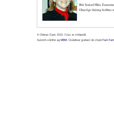
Bhí Sinéad Mhic Éamoinn a
Ghaeilge tháinig feabhas m
© Oideas Gael, 2010. Cosc ar chóipeáil.
Suíomh cóirithe ag
MBM
. Úsáidtear grafaicí de chuid
Fam Fam