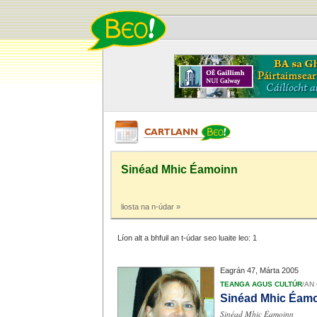
Sinéad Mhic Éamoinn
liosta na n-údar »
Líon alt a bhfuil an t-údar seo luaite leo: 1
Eagrán 47, Márta 2005
TEANGA AGUS CULTÚR
/
AN 
Sinéad Mhic Éamoi
Sinéad Mhic Éamoinn