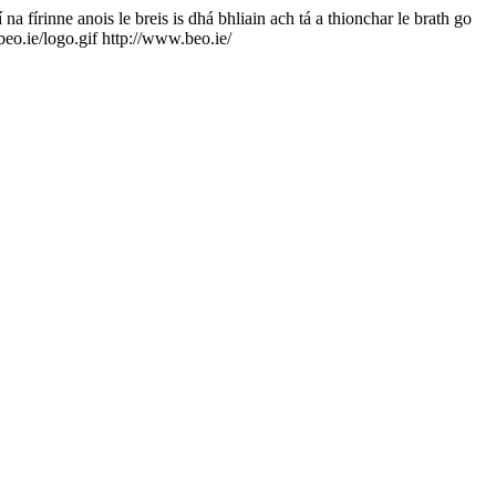
na fírinne anois le breis is dhá bhliain ach tá a thionchar le brath go
eo.ie/logo.gif
http://www.beo.ie/