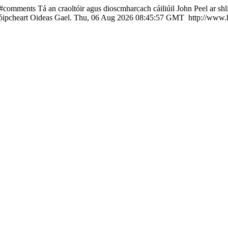
spx#comments
Tá an craoltóir agus dioscmharcach cáiliúil John Peel ar shlí 
ipcheart Oideas Gael.
Thu, 06 Aug 2026 08:45:57 GMT
http://www.b