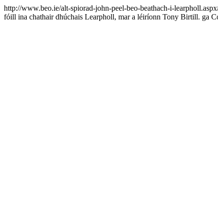
http://www.beo.ie/alt-spiorad-john-peel-beo-beathach-i-learpholl.a
fóill ina chathair dhúchais Learpholl, mar a léiríonn Tony Birtill.
ga
Có