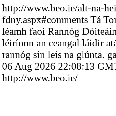
http://www.beo.ie/alt-na-he
fdny.aspx#comments
Tá Tom
léamh faoi Rannóg Dóiteái
léiríonn an ceangal láidir a
rannóg sin leis na glúnta.
g
06 Aug 2026 22:08:13 GM
http://www.beo.ie/