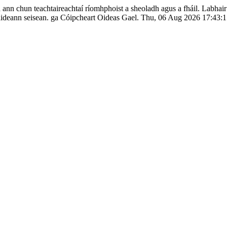
a ann chun teachtaireachtaí ríomhphoist a sheoladh agus a fháil. Labha
ideann seisean.
ga
Cóipcheart Oideas Gael.
Thu, 06 Aug 2026 17:43