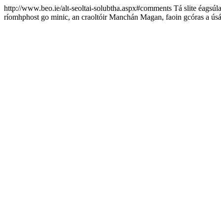
http://www.beo.ie/alt-seoltai-solubtha.aspx#comments
Tá slite éagsúl
ríomhphost go minic, an craoltóir Manchán Magan, faoin gcóras a úsá