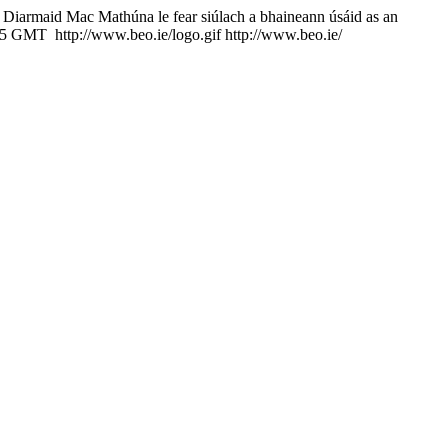
ir Diarmaid Mac Mathúna le fear siúlach a bhaineann úsáid as an
:15 GMT
http://www.beo.ie/logo.gif
http://www.beo.ie/