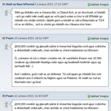
#1
Niall na Naoi bPiontaí
5 Lúnasa 2013, 17:12 GMT
tabhair freagra
Sílim go bhfuilim ann a cheana féin, a Chiara! Ach, ar an drochuair, ní bheidh
- ach go raibh mile maith agat as ucht gach eolas a chur in iúl! B'fhéidir go
mbeidh mo shúile rómhór i diaidh gach a bheidh ar siúl a fhéachaint ar TG4
nó ar an idirlíon... ach is cinnte go mbeidh mo chluasa níos fearr.
#2
Fearn
10 Lúnasa 2013, 16:51 GMT
tabhair freagra
@20,000 ceoltóir ag glacadh páirte in imeachtaí éagsúla ceoil agus cultúrtha
a dhéanfaidh ceiliúradh, chan amháin ar cheol traidisiúnta na hEireann
Ó, cuireann sé sin o mbarr creatha mé, óir samhlaím ifreann mar 20 000
ceolteoir ag séideadh féadóga stáin agus ag buaileadh bodhrán agus ag
tachtadh fidlí :-)
Ach i ndáirire, guím rath ar an bhfiontar. Tá súil agam go mbeidh líon mór
ceolteoirí ann ó shliocht na Nigéire agus na Polainne. Ní maith an rud an
féachaint siar i gcónaí
#3
Fearn
11 Lúnasa 2013, 11:40 GMT
tabhair freagra
@20,000 ceoltóir ag glacadh páirte in imeachtaí éagsúla ceoil agus cultúrtha
a dhéanfaidh ceiliúradh, chan amháin ar cheol traidisiúnta na hEireann