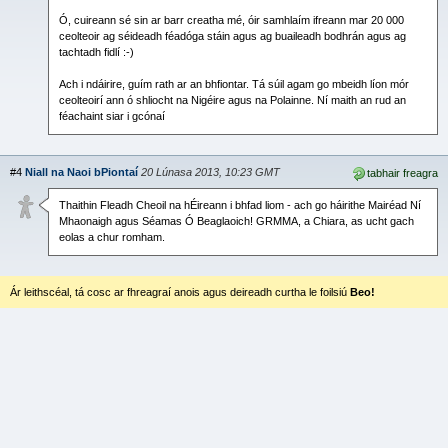
Ó, cuireann sé sin ar barr creatha mé, óir samhlaím ifreann mar 20 000
ceolteoir ag séideadh féadóga stáin agus ag buaileadh bodhrán agus ag
tachtadh fidlí :-)
Ach i ndáirire, guím rath ar an bhfiontar. Tá súil agam go mbeidh líon mór
ceolteoirí ann ó shliocht na Nigéire agus na Polainne. Ní maith an rud an
féachaint siar i gcónaí
#4
Niall na Naoi bPiontaí
20 Lúnasa 2013, 10:23 GMT
tabhair freagra
Thaithin Fleadh Cheoil na hÉireann i bhfad liom - ach go háirithe Mairéad Ní
Mhaonaigh agus Séamas Ó Beaglaoich! GRMMA, a Chiara, as ucht gach
eolas a chur romham.
Ár leithscéal, tá cosc ar fhreagraí anois agus deireadh curtha le foilsiú
Beo!