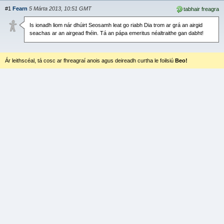
#1
Fearn
5 Márta 2013, 10:51 GMT
tabhair freagra
Is ionadh liom nár dhúirt Seosamh leat go riabh Dia trom ar grá an airgid
seachas ar an airgead fhéin. Tá an pápa emeritus néaltraithe gan dabht!
Ár leithscéal, tá cosc ar fhreagraí anois agus deireadh curtha le foilsiú
Beo!