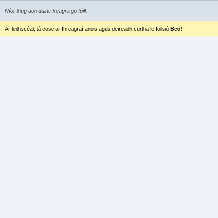
Níor thug aon duine freagra go fóill.
Ár leithscéal, tá cosc ar fhreagraí anois agus deireadh curtha le foilsiú
Beo!