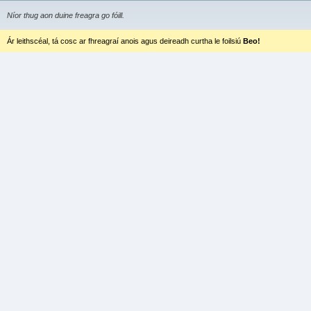
Níor thug aon duine freagra go fóill.
Ár leithscéal, tá cosc ar fhreagraí anois agus deireadh curtha le foilsiú
Beo!