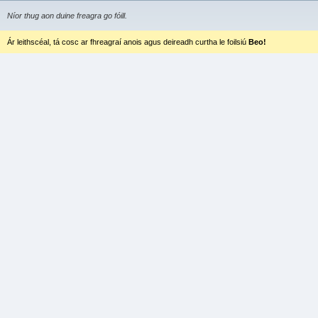
Níor thug aon duine freagra go fóill.
Ár leithscéal, tá cosc ar fhreagraí anois agus deireadh curtha le foilsiú
Beo!