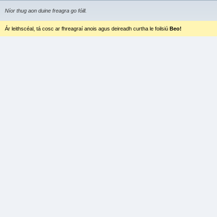
Níor thug aon duine freagra go fóill.
Ár leithscéal, tá cosc ar fhreagraí anois agus deireadh curtha le foilsiú
Beo!