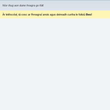
Níor thug aon duine freagra go fóill.
Ár leithscéal, tá cosc ar fhreagraí anois agus deireadh curtha le foilsiú
Beo!