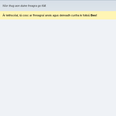
Níor thug aon duine freagra go fóill.
Ár leithscéal, tá cosc ar fhreagraí anois agus deireadh curtha le foilsiú
Beo!