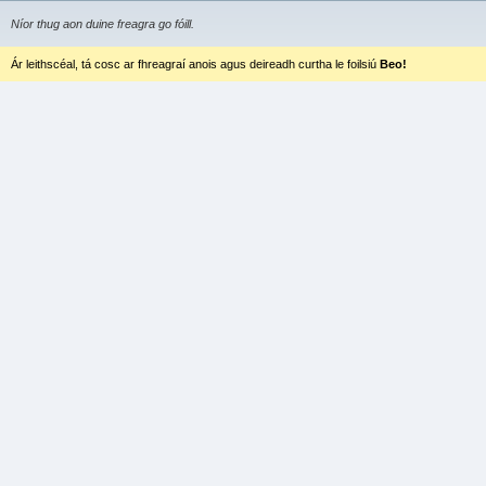
Níor thug aon duine freagra go fóill.
Ár leithscéal, tá cosc ar fhreagraí anois agus deireadh curtha le foilsiú
Beo!