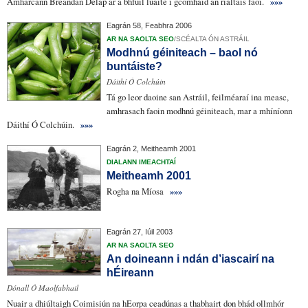
Amharcann
Breandán Delap
ar a bhfuil luaite
i gcomhaid an
rialtais
faoi.
»»»
Eagrán 58, Feabhra 2006
AR NA SAOLTA SEO
/
SCÉALTA ÓN ASTRÁIL
Modhnú géiniteach – baol nó
buntáiste?
Dáithí Ó Colchúin
Tá go leor daoine san Astráil,
feilméaraí ina measc
,
amhrasach faoin modhnú géiniteach
, mar a mhíníonn
Dáithí Ó Colchúin.
»»»
Eagrán 2, Meitheamh 2001
DIALANN IMEACHTAÍ
Meitheamh 2001
Rogha na Míosa
»»»
Eagrán 27, Iúil 2003
AR NA SAOLTA SEO
An doineann i ndán d’iascairí na
hÉireann
Dónall Ó Maolfabhail
Nuair a dhiúltaigh Coimisiún na hEorpa
ceadúnas
a thabhairt don bhád ollmhór