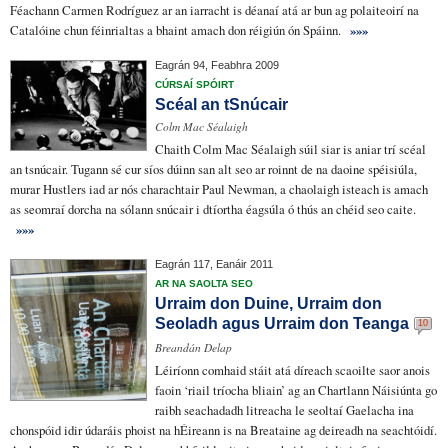
Féachann Carmen Rodríguez ar an
iarracht
is déanaí atá ar bun ag polaiteoirí na
Catalóine
chun féinrialtas a bhaint amach
don réigiún ón Spáinn.
»»»
Eagrán 94, Feabhra 2009
CÚRSAÍ SPÓIRT
Scéal an tSnúcair
Colm Mac Séalaigh
Chaith Colm Mac Séalaigh súil siar is aniar trí scéal
an tsnúcair. Tugann sé cur síos dúinn san alt seo ar roinnt de na daoine spéisiúla,
murar Hustlers iad ar nós charachtair Paul Newman, a chaolaigh isteach is amach
as seomraí dorcha na sólann snúcair i dtíortha éagsúla ó thús an chéid seo caite.
»»»
Eagrán 117, Eanáir 2011
AR NA SAOLTA SEO
Urraim don Duine, Urraim don
Seoladh agus Urraim don Teanga
10
Breandán Delap
Léiríonn
comhaid stáit
atá
díreach scaoilte saor
anois
faoin ‘
riail tríocha bliain
’ ag an
Chartlann
Náisiúnta go
raibh
seachadadh
litreacha le
seoltaí
Gaelacha
ina
chonspóid
idir
údaráis phoist
na hÉireann is na Breataine ag deireadh
na seachtóidí
.