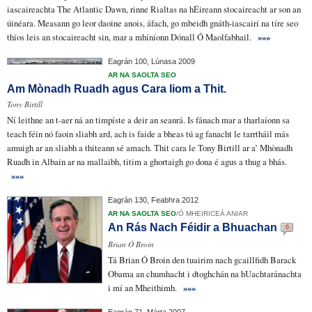
iascaireachta The Atlantic Dawn, rinne Rialtas na hÉireann
stocaireacht
ar son an
úinéara
. Measann go leor daoine anois, áfach, go mbeidh
gnáth-iascairí na tíre
seo
thíos leis an stocaireacht sin, mar a mhíníonn Dónall Ó Maolfabhail.
»»»
Eagrán 100, Lúnasa 2009
AR NA SAOLTA SEO
Am Mònadh Ruadh agus Cara liom a Thit.
Tony Birtill
Ní leithne an t-aer ná an timpíste
a deir an seanrá.
Is fánach
mar a tharlaíonn sa
teach féin nó faoin sliabh ard, ach
is faide
a
bheas tú
ag
fanacht le
tarrtháil
más
amuigh ar an sliabh a
thiteann sé amach
. Thit cara le Tony Birtill ar a’ Mhònadh
Ruadh in
Albain
ar na mallaibh
, titim a
ghortaigh
go dona é agus a
thug a bhás
.
»»»
Eagrán 130, Feabhra 2012
AR NA SAOLTA SEO
/
Ó MHEIRICEÁ ANIAR
An Rás Nach Féidir a Bhuachan
6
Brian Ó Broin
Tá Brian Ó Broin
den tuairim
nach gcaillfidh Barack
Obama an chumhacht i
dtoghchán na hUachtaránachta
i mí an Mheithimh.
»»»
Eagrán 71, Márta 2007