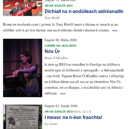
AR NA SAOLTA SEO
Díchiall na n-andúileach aidréanailín
Tony Birtill
Bíonn
an trealamh ceart
i gcónaí le Tony Birtill nuair a théann sé amach
ar na
sléibhte
ach tá go leor daoine ann nach mbíonn
chomh cúramach céanna.
»»»
Eagrán 95, Márta 2009
CÚINNE NA nEALAÍON
Nòs Ùr
Brian Ó hEadhra
Is mór ag BEO an tsnaidhm le Gaeilge na hAlban a
neartú agus ár léitheoirí a spreagadh – a
bhrosnachadh
– ina leith. Tugann B
ri
an Ó hEadhra cuntas i nGaeilge
na hAlban dúinn san alt seo ar an chomórtas
Nòs Ùr
,
comórtas, nó co-fharpas, a reachtál
far
arís in Albain i
mbliana.
»»»
Eagrán 57, Eanáir 2006
AR NA SAOLTA SEO
/
SEAL LE LIZ
I measc na n-éan fraochta!
Liz Curtis