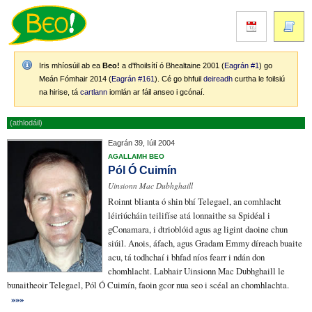
Iris mhíosúil ab ea
Beo!
a d'fhoilsítí ó Bhealtaine 2001 (
Eagrán #1
) go
Meán Fómhair 2014 (
Eagrán #161
). Cé go bhfuil
deireadh
curtha le foilsiú
na hirise, tá
cartlann
iomlán ar fáil anseo i gcónaí.
(athlodáil)
Eagrán 39, Iúil 2004
AGALLAMH BEO
Pól Ó Cuimín
Uinsionn Mac Dubhghaill
Roinnt blianta ó shin bhí Telegael, an
comhlacht
léiriúcháin teilifíse
atá lonnaithe sa Spidéal i
gConamara, i dtrioblóid agus
ag ligint daoine chun
siúil
. Anois, áfach, agus
Gradam Emmy
díreach buaite
acu, tá
todhchaí
i bhfad níos fearr i ndán don
chomhlacht. Labhair Uinsionn Mac Dubhghaill le
bunaitheoir Telegael, Pól Ó Cuimín, faoin gcor nua seo i scéal an chomhlachta.
»»»