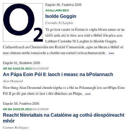
Eagrán 46, Feabhra 2005
AGALLAMH BEO
Isolde Goggin
Caoimhe Ní Laighin
Tá go leor cainte in Éirinn le cúpla bliain anuas ar na
táillí arda
atá le híoc acu siúd a bhfuil fón póca acu.
Labhair Caoimhe Ní Laighin le hIsolde Goggin,
Cathaoirleach
an Choimisiúin um Rialáil Cumarsáide
, agus an bhean a bhfuil sé
mar chúram uirthi
iomaíocht
a chothú
san earnáil teileachumarsáide
.
»»»
Eagrán 61, Bealtaine 2006
AR NA SAOLTA SEO
/
AN EORAIP
An Pápa Eoin Pól II: laoch i measc na bPolannach
Alan Desmond
Níor thuig Alan Desmond chomh tógtha is a bhí
na Polannaigh
leis an bPápa Eoin
Pól II go dtí
gur chuir sé faoi
i dtír dhúchais an Phápa.
»»»
Eagrán 58, Feabhra 2006
AR NA SAOLTA SEO
/
AN EORAIP
Reacht féinrialtais na Catalóine ag cothú díospóireacht
mhór
Carmen Rodríguez